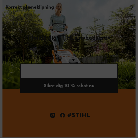
Korrekt plæneklipning
Tilmeld dig STIHLs nyhedsbrev.
E-MAILADRESSE
Sikre dig 10 % rabat nu
#STIHL