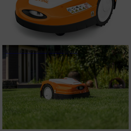
STIHL ¡MOW® robotplæneklippere