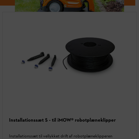
Installationssæt S - til iMOW® robotplæneklipper
Installationssæt til vellykket drift af robotplæneklipperen