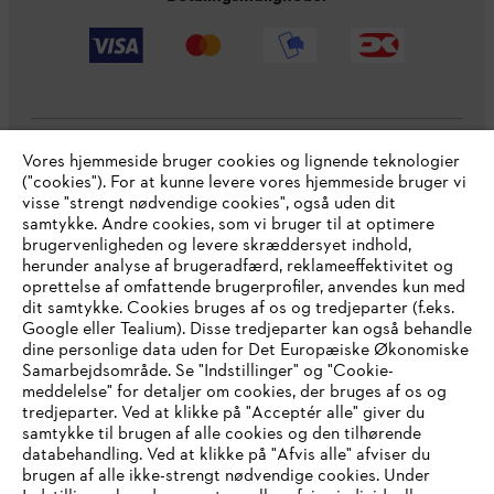
Vores hjemmeside bruger cookies og lignende teknologier
Virksomheden
("cookies"). For at kunne levere vores hjemmeside bruger vi
visse "strengt nødvendige cookies", også uden dit
samtykke. Andre cookies, som vi bruger til at optimere
brugervenligheden og levere skræddersyet indhold,
STIHL FAQ
herunder analyse af brugeradfærd, reklameeffektivitet og
oprettelse af omfattende brugerprofiler, anvendes kun med
dit samtykke. Cookies bruges af os og tredjeparter (f.eks.
Google eller Tealium). Disse tredjeparter kan også behandle
dine personlige data uden for Det Europæiske Økonomiske
Service
Samarbejdsområde. Se "Indstillinger" og "Cookie-
meddelelse" for detaljer om cookies, der bruges af os og
IHR BROWSER WIRD NICHT
tredjeparter. Ved at klikke på "Acceptér alle" giver du
samtykke til brugen af alle cookies og den tilhørende
UNTERSTÜTZT
databehandling. Ved at klikke på "Afvis alle" afviser du
brugen af alle ikke-strengt nødvendige cookies. Under
Generelle vilkår og betingelser
Privatlivspolitik