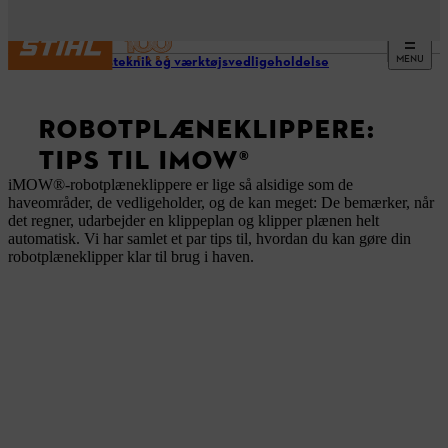
MENU
Arbejdsteknik og værktøjsvedligeholdelse
ROBOTPLÆNEKLIPPERE:
TIPS TIL IMOW®
iMOW®-robotplæneklippere er lige så alsidige som de
haveområder, de vedligeholder, og de kan meget: De bemærker, når
det regner, udarbejder en klippeplan og klipper plænen helt
automatisk. Vi har samlet et par tips til, hvordan du kan gøre din
robotplæneklipper klar til brug i haven.