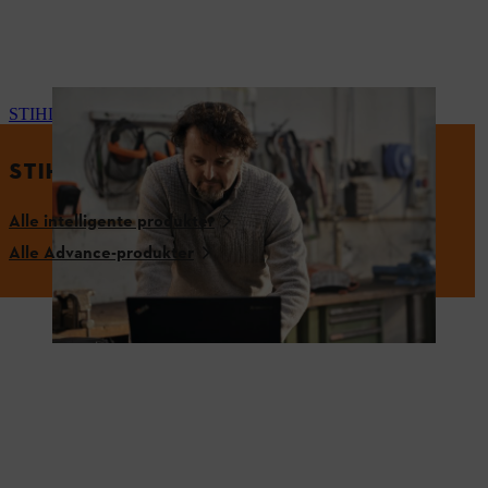
STIHL connected
STIHL INTELLIGENTE ELVÆRKTØJER
Alle intelligente produkter
Alle Advance-produkter