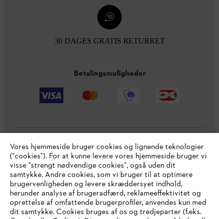
30 DAGES GRATIS RETURRET
Betalingsmuligheder
Vores hjemmeside bruger cookies og lignende teknologier
Virksomheden
("cookies"). For at kunne levere vores hjemmeside bruger vi
visse "strengt nødvendige cookies", også uden dit
samtykke. Andre cookies, som vi bruger til at optimere
brugervenligheden og levere skræddersyet indhold,
STIHL FAQ
herunder analyse af brugeradfærd, reklameeffektivitet og
oprettelse af omfattende brugerprofiler, anvendes kun med
dit samtykke. Cookies bruges af os og tredjeparter (f.eks.