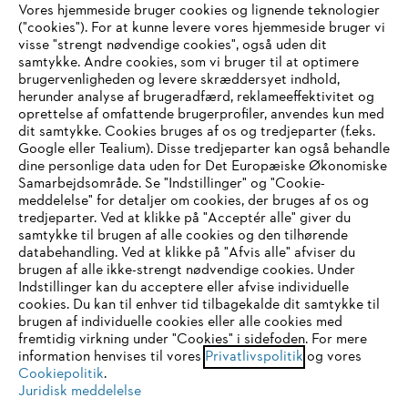
Vores hjemmeside bruger cookies og lignende teknologier
Virksomheden
("cookies"). For at kunne levere vores hjemmeside bruger vi
visse "strengt nødvendige cookies", også uden dit
samtykke. Andre cookies, som vi bruger til at optimere
brugervenligheden og levere skræddersyet indhold,
STIHL FAQ
herunder analyse af brugeradfærd, reklameeffektivitet og
oprettelse af omfattende brugerprofiler, anvendes kun med
dit samtykke. Cookies bruges af os og tredjeparter (f.eks.
Google eller Tealium). Disse tredjeparter kan også behandle
dine personlige data uden for Det Europæiske Økonomiske
Service
Samarbejdsområde. Se "Indstillinger" og "Cookie-
meddelelse" for detaljer om cookies, der bruges af os og
IHR BROWSER WIRD NICHT
tredjeparter. Ved at klikke på "Acceptér alle" giver du
samtykke til brugen af alle cookies og den tilhørende
UNTERSTÜTZT
databehandling. Ved at klikke på "Afvis alle" afviser du
brugen af alle ikke-strengt nødvendige cookies. Under
Generelle vilkår og betingelser
Privatlivspolitik
Indstillinger kan du acceptere eller afvise individuelle
Sie nutzen einen Browser, den wir noch nicht unterstützen. Für
cookies. Du kan til enhver tid tilbagekalde dit samtykke til
Juridisk meddelelse
Cookies
eine optimale Nutzung unserer Seite empfehlen wir Ihnen, zu
brugen af individuelle cookies eller alle cookies med
fremtidig virkning under "Cookies" i sidefoden. For mere
einem der folgenden Browser zu wechseln:
information henvises til vores
Privatlivspolitik
og vores
Juridisk information
Cookiepolitik
.
Juridisk meddelelse