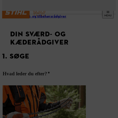
MENU
Produkt- og tilbehørsrådgiver
DIN SVÆRD- OG
KÆDERÅDGIVER
1. SØGE
*
Hvad leder du efter?