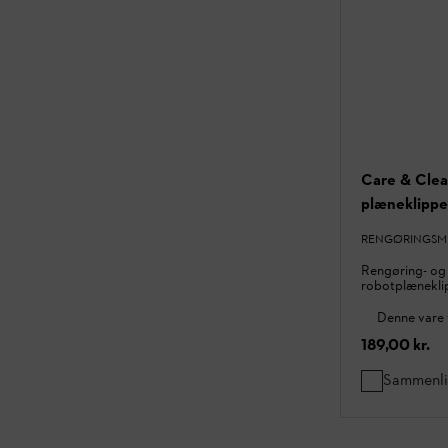
Care & Cle
plæneklippe
RENGØRINGSMI
Rengøring- og
robotplænekli
Denne vare 
189,00 kr.
Sammenl