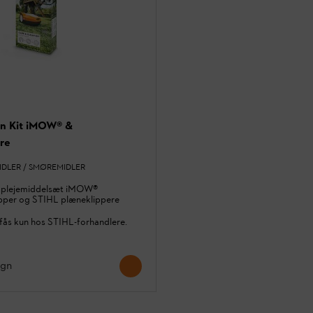
an Kit iMOW® &
re
DLER / SMØREMIDLER
 plejemiddelsæt iMOW®
pper og STIHL plæneklippere
fås kun hos STIHL-forhandlere.
ign