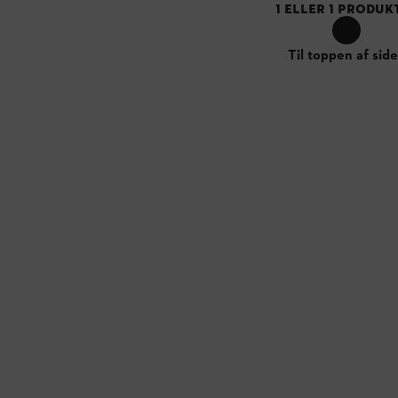
1
ELLER
1
PRODUK
Til toppen af sid