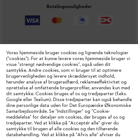
Betalingsmuligheder
Vores hjemmeside bruger cookies og lignende teknologier
Virksomheden
("cookies"). For at kunne levere vores hjemmeside bruger vi
visse "strengt nødvendige cookies", også uden dit
samtykke. Andre cookies, som vi bruger til at optimere
brugervenligheden og levere skræddersyet indhold,
STIHL FAQ
herunder analyse af brugeradfærd, reklameeffektivitet og
oprettelse af omfattende brugerprofiler, anvendes kun med
dit samtykke. Cookies bruges af os og tredjeparter (f.eks.
Google eller Tealium). Disse tredjeparter kan også behandle
dine personlige data uden for Det Europæiske Økonomiske
Service
Samarbejdsområde. Se "Indstillinger" og "Cookie-
meddelelse" for detaljer om cookies, der bruges af os og
IHR BROWSER WIRD NICHT
tredjeparter. Ved at klikke på "Acceptér alle" giver du
samtykke til brugen af alle cookies og den tilhørende
UNTERSTÜTZT
databehandling. Ved at klikke på "Afvis alle" afviser du