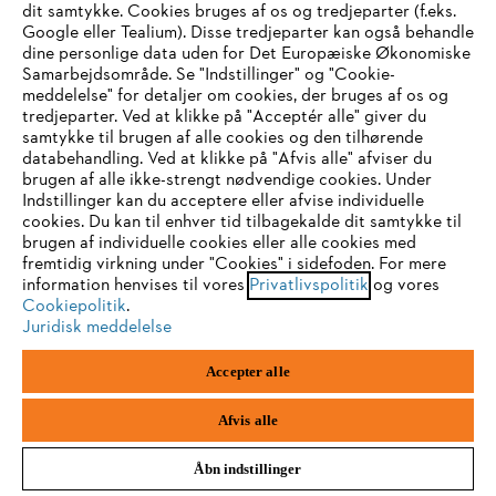
#STIHL
dit samtykke. Cookies bruges af os og tredjeparter (f.eks.
Google eller Tealium). Disse tredjeparter kan også behandle
dine personlige data uden for Det Europæiske Økonomiske
Samarbejdsområde. Se "Indstillinger" og "Cookie-
meddelelse" for detaljer om cookies, der bruges af os og
IHR BROWSER WIRD NICHT
tredjeparter. Ved at klikke på "Acceptér alle" giver du
samtykke til brugen af alle cookies og den tilhørende
UNTERSTÜTZT
databehandling. Ved at klikke på "Afvis alle" afviser du
brugen af alle ikke-strengt nødvendige cookies. Under
Indstillinger kan du acceptere eller afvise individuelle
Sie nutzen einen Browser, den wir noch nicht unterstützen. Für
cookies. Du kan til enhver tid tilbagekalde dit samtykke til
LEVERING TIL DIT HJEM
eine optimale Nutzung unserer Seite empfehlen wir Ihnen, zu
brugen af individuelle cookies eller alle cookies med
fremtidig virkning under "Cookies" i sidefoden. For mere
einem der folgenden Browser zu wechseln:
information henvises til vores
Privatlivspolitik
og vores
Cookiepolitik
.
Juridisk meddelelse
Firefox
Chrome
2 - 5 DAGES LEVERINGSTID
Accepter alle
Safari
Edge
Afvis alle
Åbn indstillinger