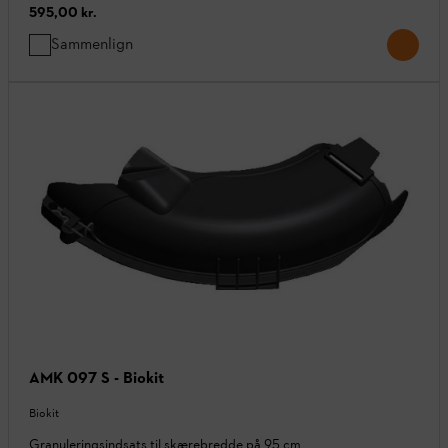
595,00 kr.
Sammenlign
AMK 097 S - Biokit
Biokit
Granuleringsindsats til skærebredde på 95 cm