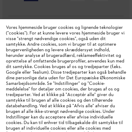
Vores hjemmeside bruger cookies og lignende teknologier
Virksomheden
("cookies"). For at kunne levere vores hjemmeside bruger vi
visse "strengt nødvendige cookies", også uden dit
samtykke. Andre cookies, som vi bruger til at optimere
brugervenligheden og levere skræddersyet indhold,
STIHL FAQ
herunder analyse af brugeradfærd, reklameeffektivitet og
oprettelse af omfattende brugerprofiler, anvendes kun med
dit samtykke. Cookies bruges af os og tredjeparter (f.eks.
Google eller Tealium). Disse tredjeparter kan også behandle
dine personlige data uden for Det Europæiske Økonomiske
Service
Samarbejdsområde. Se "Indstillinger" og "Cookie-
meddelelse" for detaljer om cookies, der bruges af os og
IHR BROWSER WIRD NICHT
tredjeparter. Ved at klikke på "Acceptér alle" giver du
samtykke til brugen af alle cookies og den tilhørende
UNTERSTÜTZT
databehandling. Ved at klikke på "Afvis alle" afviser du
brugen af alle ikke-strengt nødvendige cookies. Under
Generelle vilkår og betingelser
Privatlivspolitik
Indstillinger kan du acceptere eller afvise individuelle
Sie nutzen einen Browser, den wir noch nicht unterstützen. Für
cookies. Du kan til enhver tid tilbagekalde dit samtykke til
Juridisk meddelelse
Cookies
eine optimale Nutzung unserer Seite empfehlen wir Ihnen, zu
brugen af individuelle cookies eller alle cookies med