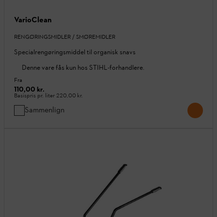
VarioClean
RENGØRINGSMIDLER / SMØREMIDLER
Specialrengøringsmiddel til organisk snavs
Denne vare fås kun hos STIHL-forhandlere.
Fra
110,00 kr.
Basispris pr. liter
220,00 kr.
Sammenlign