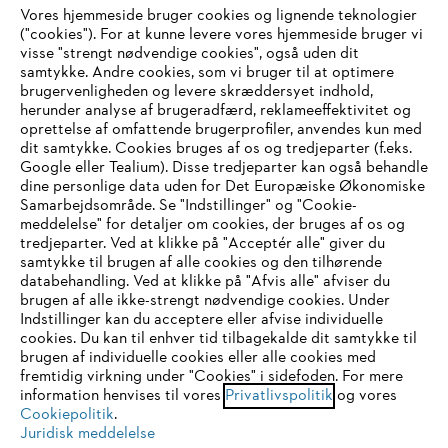
Vores hjemmeside bruger cookies og lignende teknologier
Virksomheden
("cookies"). For at kunne levere vores hjemmeside bruger vi
visse "strengt nødvendige cookies", også uden dit
samtykke. Andre cookies, som vi bruger til at optimere
brugervenligheden og levere skræddersyet indhold,
STIHL FAQ
herunder analyse af brugeradfærd, reklameeffektivitet og
oprettelse af omfattende brugerprofiler, anvendes kun med
dit samtykke. Cookies bruges af os og tredjeparter (f.eks.
Google eller Tealium). Disse tredjeparter kan også behandle
dine personlige data uden for Det Europæiske Økonomiske
Service
Samarbejdsområde. Se "Indstillinger" og "Cookie-
meddelelse" for detaljer om cookies, der bruges af os og
IHR BROWSER WIRD NICHT
tredjeparter. Ved at klikke på "Acceptér alle" giver du
samtykke til brugen af alle cookies og den tilhørende
UNTERSTÜTZT
databehandling. Ved at klikke på "Afvis alle" afviser du
brugen af alle ikke-strengt nødvendige cookies. Under
Generelle vilkår og betingelser
Privatlivspolitik
Indstillinger kan du acceptere eller afvise individuelle
Sie nutzen einen Browser, den wir noch nicht unterstützen. Für
cookies. Du kan til enhver tid tilbagekalde dit samtykke til
Juridisk meddelelse
Cookies
eine optimale Nutzung unserer Seite empfehlen wir Ihnen, zu
brugen af individuelle cookies eller alle cookies med
fremtidig virkning under "Cookies" i sidefoden. For mere
einem der folgenden Browser zu wechseln:
information henvises til vores
Privatlivspolitik
og vores
Juridisk information
Cookiepolitik
.
Juridisk meddelelse