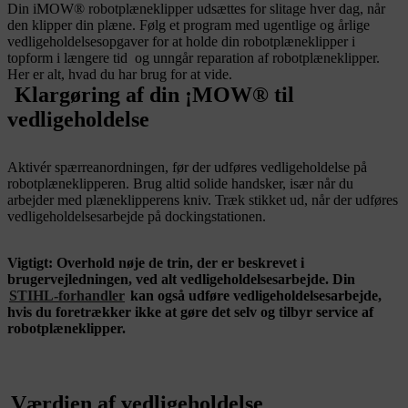
Din iMOW® robotplæneklipper udsættes for slitage hver dag, når
den klipper din plæne. Følg et program med ugentlige og årlige
vedligeholdelsesopgaver for at holde din robotplæneklipper i
topform i længere tid og unngår reparation af robotplæneklipper.
Her er alt, hvad du har brug for at vide.
Klargøring af din ¡MOW® til
vedligeholdelse
Aktivér spærreanordningen, før der udføres vedligeholdelse på
robotplæneklipperen. Brug altid solide handsker, især når du
arbejder med plæneklipperens kniv. Træk stikket ud, når der udføres
vedligeholdelsesarbejde på dockingstationen.
Vigtigt: Overhold nøje de trin, der er beskrevet i
brugervejledningen, ved alt vedligeholdelsesarbejde. Din
STIHL-forhandler
kan også udføre vedligeholdelsesarbejde,
hvis du foretrækker ikke at gøre det selv og tilbyr service af
robotplæneklipper.
Værdien af vedligeholdelse