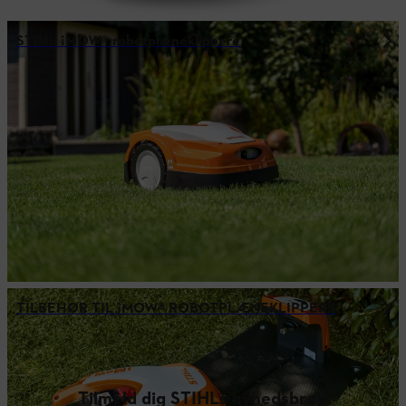
STIHL ¡MOW® robotplæneklippere
TILBEHØR TIL ¡MOW® ROBOTPLÆNEKLIPPERE
Tilmeld dig STIHLs nyhedsbrev.