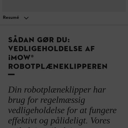
Resumé
MENU
Tips til robotplæneklippere
Derfor er regelmæssig vedligeholdelse vigtig
SÅDAN GØR DU:
VEDLIGEHOLDELSE AF
Klargøring af din ¡MOW® til vedligeholdelse
¡MOW®
ROBOTPLÆNEKLIPPEREN
Vedligeholdelsesarbejde og -omkostninger
Din robotplæneklipper har
Hvornår skal robotplæneklipperen serviceres?
brug for regelmæssig
vedligeholdelse for at fungere
Klargøring til vinteren
effektivt og pålideligt. Vores