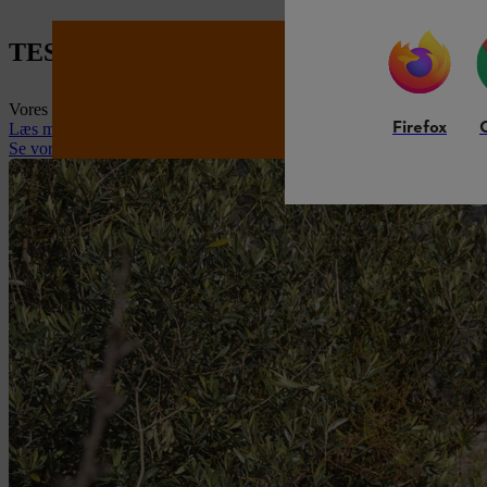
TESTVINDER – RMA 248 T
Vores batteridrevne plæneklipper STIHL RMA 248 T er kåret som testvi
Firefox
Læs mere
Se vores plæneklippere
BRANDSHOP
Opdag STIHL Brandshop – et bre
kvalitet til både arbejde og fritid
Gå til Brandshop