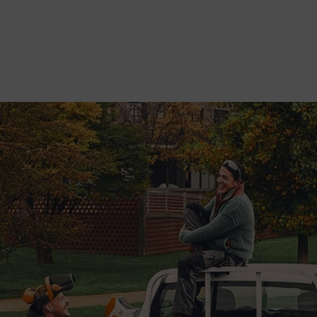
nhver professionel udfordring op med AP-systemet – nogle af markedets 
 du et arbejdsmiljø med lavere støjniveau – og helt uden emissioner!