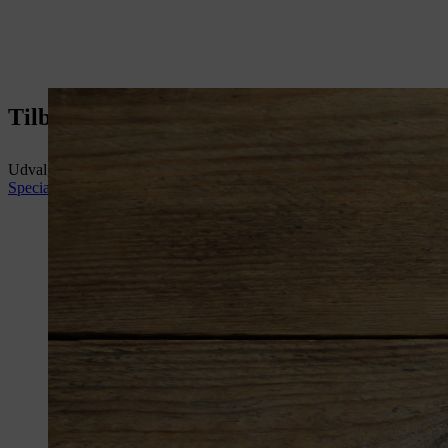
Tilbud
Udvalgte tilbud. Samme STIHL-kvalitet – til en bedre pris.
Specialtillbud