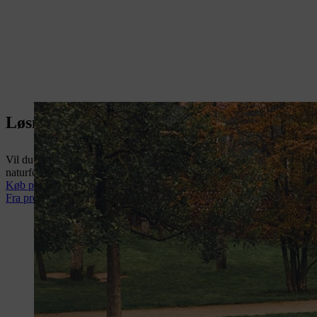
Løsninger til professionelle
Vil du have styrke uden at gå på kompromis med arbejdsmiljøet? Tag e
naturforvaltning, landskabsarkitektur og havearbejde. Med i købet får
Køb professionelle produkter nu
Fra professionelle til professionelle