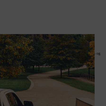
mest kraftfulde batterimaskiner til dig, der arbejder med park- og