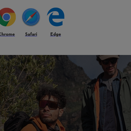
nder hos Gør Det Selv. Modellen fremhæves for sit smarte design, høje
Chrome
Safari
Edge
dt sortiment af profilprodukter og merchandise i høj
.