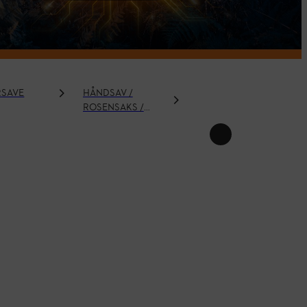
SAVE
HÅNDSAV /
KOMBISYSTEM OG
ROSENSAKS /
MULTISYSTEM
GRENSAKS /
TELESKOPSAV /
BESKÆRER /
BESKÆRING