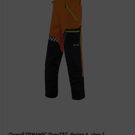
Overall DYNAMIC DuroTEC design A, class 1