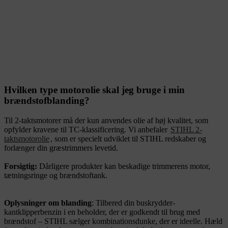
Hvilken type motorolie skal jeg bruge i min
brændstofblanding?
Til 2-taktsmotorer må der kun anvendes olie af høj kvalitet, som
opfylder kravene til TC-klassificering. Vi anbefaler
STIHL 2-
taktsmotorolie
, som er specielt udviklet til STIHL redskaber og
forlænger din græstrimmers levetid.
Forsigtig:
Dårligere produkter kan beskadige trimmerens motor,
tætningsringe og brændstoftank.
Oplysninger om blanding
: Tilbered din buskrydder-
kantklipperbenzin i en beholder, der er godkendt til brug med
brændstof – STIHL sælger kombinationsdunke, der er ideelle. Hæld