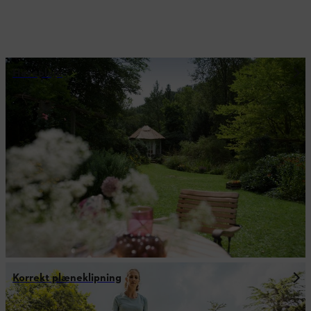
Havepleje
Korrekt plæneklipning