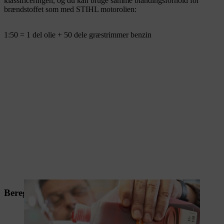
klassificeringen, og du kan bruge samme blandingsforhold for
brændstoffet som med STIHL motorolien:
1:50 = 1 del olie + 50 dele græstrimmer benzin
Beregning af andele