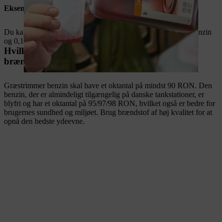
Eksempel på brændstofblandingsforhold
Du kan opnå et brændstofblandingsforhold på 1:50 med 5 l benzin
og 0,1 l (100 ml) olie.
Hvilken type benzin skal jeg bruge i min
brændstofblanding?
Græstrimmer benzin skal have et oktantal på mindst 90 RON. Den
benzin, der er almindeligt tilgængelig på danske tankstationer, er
blyfri og har et oktantal på 95/97/98 RON, hvilket også er bedre for
brugernes sundhed og miljøet. Brug brændstof af høj kvalitet for at
opnå den bedste ydeevne.