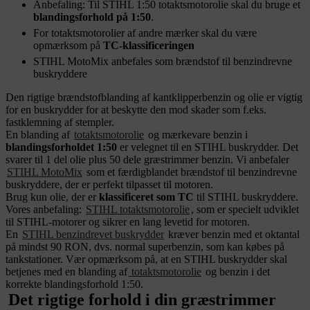
Anbefaling: Til STIHL 1:50 totaktsmotorolie skal du bruge et
blandingsforhold på 1:50
.
For totaktsmotorolier af andre mærker skal du være
opmærksom på
TC-klassificeringen
STIHL MotoMix anbefales som brændstof til benzindrevne
buskryddere
Den rigtige brændstofblanding af kantklipperbenzin og olie er vigtig
for en buskrydder for at beskytte den mod skader som f.eks.
fastklemning af stempler.
En blanding af
totaktsmotorolie
og mærkevare benzin i
blandingsforholdet 1:50
er velegnet til en STIHL buskrydder. Det
svarer til 1 del olie plus 50 dele græstrimmer benzin. Vi anbefaler
STIHL MotoMix
som et færdigblandet brændstof til benzindrevne
buskryddere, der er perfekt tilpasset til motoren.
Brug kun olie, der er
klassificeret som TC
til STIHL buskryddere.
Vores anbefaling:
STIHL totaktsmotorolie
, som er specielt udviklet
til STIHL-motorer og sikrer en lang levetid for motoren.
En
STIHL benzindrevet buskrydder
kræver benzin med et oktantal
på mindst 90 RON, dvs. normal superbenzin, som kan købes på
tankstationer. Vær opmærksom på, at en STIHL buskrydder skal
betjenes med en blanding af
totaktsmotorolie
og benzin i det
korrekte blandingsforhold 1:50.
Det rigtige forhold i din græstrimmer