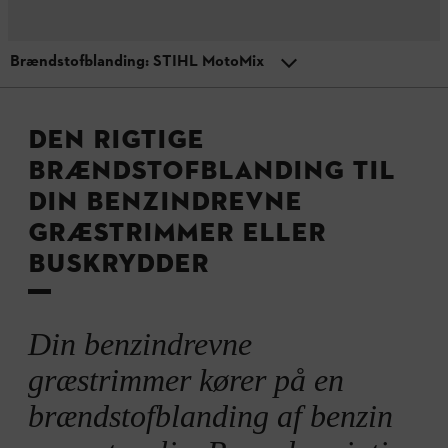
Brændstofblanding: STIHL MotoMix
MENU
Tips til græstrimmere
Oversigt
DEN RIGTIGE
BRÆNDSTOFBLANDING TIL
Blandingsforhold
DIN BENZINDREVNE
GRÆSTRIMMER ELLER
Hvilken type benzin?
BUSKRYDDER
Hvilken type motorolie?
Din benzindrevne
græstrimmer kører på en
Brændstofblanding: STIHL MotoMix
brændstofblanding af benzin