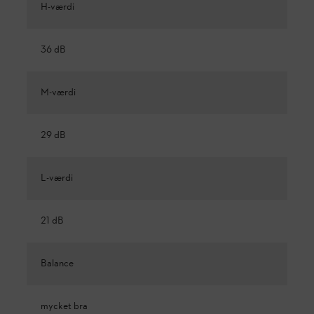
H-værdi
36 dB
M-værdi
29 dB
L-værdi
21 dB
Balance
mycket bra