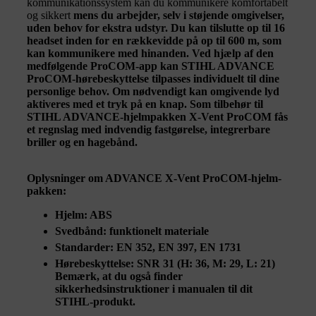
kommunikationssystem kan du kommunikere komfortabelt
og sikkert
mens du arbejder, selv i støjende omgivelser,
uden behov for ekstra udstyr. Du kan tilslutte op til 16
headset inden for en rækkevidde på op til 600 m, som
kan kommunikere med hinanden. Ved hjælp af den
medfølgende ProCOM-app kan STIHL ADVANCE
ProCOM-hørebeskyttelse tilpasses individuelt til dine
personlige behov. Om nødvendigt kan omgivende lyd
aktiveres med et tryk på en knap. Som tilbehør til
STIHL ADVANCE-hjelmpakken X-Vent ProCOM fås
et regnslag med indvendig fastgørelse, integrerbare
briller og en hagebånd.
Oplysninger om ADVANCE X-Vent ProCOM-hjelm-
pakken:
Hjelm: ABS
Svedbånd: funktionelt materiale
Standarder: EN 352, EN 397, EN 1731
Hørebeskyttelse: SNR 31 (H: 36, M: 29, L: 21)
Bemærk, at du også finder
sikkerhedsinstruktioner i manualen til dit
STIHL-produkt.