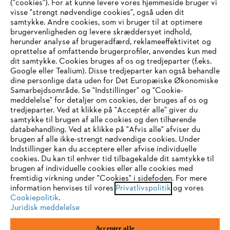
("cookies"). For at kunne levere vores hjemmeside bruger vi
visse "strengt nødvendige cookies", også uden dit
samtykke. Andre cookies, som vi bruger til at optimere
brugervenligheden og levere skræddersyet indhold,
STIHL FAQ
herunder analyse af brugeradfærd, reklameeffektivitet og
oprettelse af omfattende brugerprofiler, anvendes kun med
dit samtykke. Cookies bruges af os og tredjeparter (f.eks.
Google eller Tealium). Disse tredjeparter kan også behandle
dine personlige data uden for Det Europæiske Økonomiske
Service
Samarbejdsområde. Se "Indstillinger" og "Cookie-
meddelelse" for detaljer om cookies, der bruges af os og
IHR BROWSER WIRD NICHT
tredjeparter. Ved at klikke på "Acceptér alle" giver du
samtykke til brugen af alle cookies og den tilhørende
UNTERSTÜTZT
databehandling. Ved at klikke på "Afvis alle" afviser du
brugen af alle ikke-strengt nødvendige cookies. Under
Generelle vilkår og betingelser
Privatlivspolitik
Indstillinger kan du acceptere eller afvise individuelle
Sie nutzen einen Browser, den wir noch nicht unterstützen. Für
cookies. Du kan til enhver tid tilbagekalde dit samtykke til
Juridisk meddelelse
Cookies
eine optimale Nutzung unserer Seite empfehlen wir Ihnen, zu
brugen af individuelle cookies eller alle cookies med
fremtidig virkning under "Cookies" i sidefoden. For mere
einem der folgenden Browser zu wechseln:
information henvises til vores
Privatlivspolitik
og vores
Juridisk information
Cookiepolitik
.
Juridisk meddelelse
Firefox
Chrome
STIHL
Accepter alle