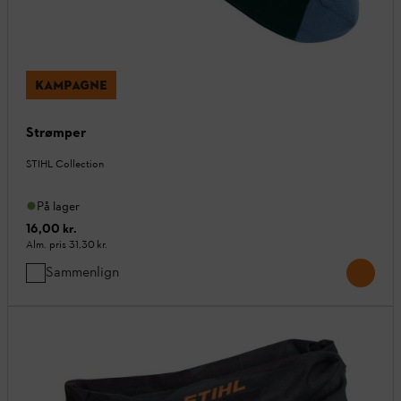
KAMPAGNE
Strømper
STIHL Collection
På lager
16,00 kr.
Alm. pris
31,30 kr.
Sammenlign