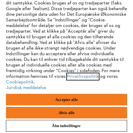
dit samtykke. Cookies bruges af os og tredjeparter (f.eks.
Google eller Tealium). Disse tredjeparter kan også behandle
dine personlige data uden for Det Europæiske Økonomiske
Samarbejdsområde. Se "Indstillinger" og "Cookie-
meddelelse" for detaljer om cookies, der bruges af os og
IHR BROWSER WIRD NICHT
tredjeparter. Ved at klikke på "Acceptér alle" giver du
samtykke til brugen af alle cookies og den tilhørende
UNTERSTÜTZT
databehandling. Ved at klikke på "Afvis alle" afviser du
brugen af alle ikke-strengt nødvendige cookies. Under
Indstillinger kan du acceptere eller afvise individuelle
Sie nutzen einen Browser, den wir noch nicht unterstützen. Für
cookies. Du kan til enhver tid tilbagekalde dit samtykke til
eine optimale Nutzung unserer Seite empfehlen wir Ihnen, zu
brugen af individuelle cookies eller alle cookies med
fremtidig virkning under "Cookies" i sidefoden. For mere
einem der folgenden Browser zu wechseln:
information henvises til vores
Privatlivspolitik
og vores
Cookiepolitik
.
Juridisk meddelelse
Firefox
Chrome
Accepter alle
Safari
Edge
Afvis alle
Åbn indstillinger