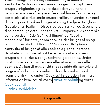
visse "strengt nødvendige cookies", også uden dit
samtykke. Andre cookies, som vi bruger til at optimere
brugervenligheden og levere skræddersyet indhold,
STIHL FAQ
herunder analyse af brugeradfærd, reklameeffektivitet og
oprettelse af omfattende brugerprofiler, anvendes kun med
dit samtykke. Cookies bruges af os og tredjeparter (f.eks.
Google eller Tealium). Disse tredjeparter kan også behandle
dine personlige data uden for Det Europæiske Økonomiske
Service
Samarbejdsområde. Se "Indstillinger" og "Cookie-
meddelelse" for detaljer om cookies, der bruges af os og
IHR BROWSER WIRD NICHT
tredjeparter. Ved at klikke på "Acceptér alle" giver du
samtykke til brugen af alle cookies og den tilhørende
UNTERSTÜTZT
databehandling. Ved at klikke på "Afvis alle" afviser du
brugen af alle ikke-strengt nødvendige cookies. Under
Generelle vilkår og betingelser
Privatlivspolitik
Indstillinger kan du acceptere eller afvise individuelle
Sie nutzen einen Browser, den wir noch nicht unterstützen. Für
cookies. Du kan til enhver tid tilbagekalde dit samtykke til
Juridisk meddelelse
Cookies
eine optimale Nutzung unserer Seite empfehlen wir Ihnen, zu
brugen af individuelle cookies eller alle cookies med
fremtidig virkning under "Cookies" i sidefoden. For mere
einem der folgenden Browser zu wechseln:
information henvises til vores
Privatlivspolitik
og vores
Juridisk information
Cookiepolitik
.
Juridisk meddelelse
Firefox
Chrome
STIHL
Accepter alle
Vallensbækvej 18 A
1st floor