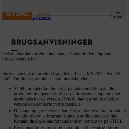
MENU
Service og events
BRUGSANVISNINGER
Hvis du har det korrekte modelnavn, finder du den tilhørende
brugsanvisning her.
Skriv navnet på dit produkt i søgefeltet: f.eks „MS 261“ eller „FS
240“. Du finder produktets navn motorskjoldet.
STIHL arbejder kontinuerligt på videreudvikling af alle
produkter og tilpasser derfor også brugsanvisningerne efter
produktets nyeste version. Hvis du har et produkt af ældre
version kan der derfor være forskelle.
Din søgning gav intet resultat. Hvis du har et ældre produkt er
det ikke sikkert at brugsanvisningen er tilgængelig online.
Kontakt da din lokale forhandler eller
kontakt os
på STIHL.
En manual/brugsanvisning kan omfatte flere sprog. Sprogene