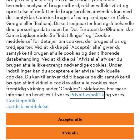
brugervenligheden og levere skræddersyet indhold,
STIHL FAQ
herunder analyse af brugeradfærd, reklameeffektivitet og
oprettelse af omfattende brugerprofiler, anvendes kun med
dit samtykke. Cookies bruges af os og tredjeparter (f.eks.
Google eller Tealium). Disse tredjeparter kan også behandle
dine personlige data uden for Det Europæiske Økonomiske
Service
Samarbejdsområde. Se "Indstillinger" og "Cookie-
meddelelse" for detaljer om cookies, der bruges af os og
IHR BROWSER WIRD NICHT
tredjeparter. Ved at klikke på "Acceptér alle" giver du
samtykke til brugen af alle cookies og den tilhørende
UNTERSTÜTZT
databehandling. Ved at klikke på "Afvis alle" afviser du
brugen af alle ikke-strengt nødvendige cookies. Under
Generelle vilkår og betingelser
Privatlivspolitik
Indstillinger kan du acceptere eller afvise individuelle
Sie nutzen einen Browser, den wir noch nicht unterstützen. Für
cookies. Du kan til enhver tid tilbagekalde dit samtykke til
Juridisk meddelelse
Cookies
eine optimale Nutzung unserer Seite empfehlen wir Ihnen, zu
brugen af individuelle cookies eller alle cookies med
fremtidig virkning under "Cookies" i sidefoden. For mere
einem der folgenden Browser zu wechseln:
information henvises til vores
Privatlivspolitik
og vores
Juridisk information
Cookiepolitik
.
Juridisk meddelelse
Firefox
Chrome
STIHL
Accepter alle
Vallensbækvej 18 A
1st floor
Safari
Edge
2605 Brøndby
Afvis alle