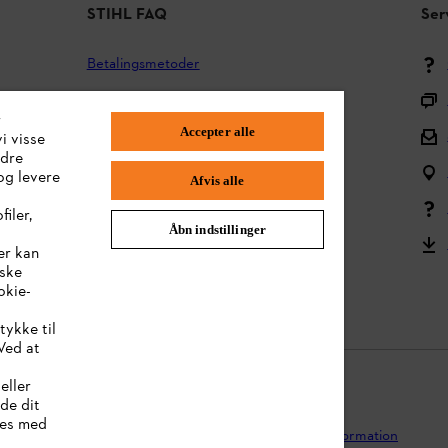
STIHL FAQ
Ser
Betalingsmetoder
Forsendelse og levering
r
Accepter alle
Tilbage til midten
i visse
ndre
Spørgsmål om sortimentet
og levere
Afvis alle
Batterier og elektrisk udstyr
iler,
Åbn indstillinger
Brugervejledning
er kan
iske
Reklamationer og garanti
okie-
tykke til
Ved at
eller
lde dit
kies med
ivspolitik
Juridisk meddelelse
Cookies
Juridisk information