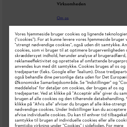
Virksomheden
Om os
STIHL Integrity Line
Vores hjemmeside bruger cookies og lignende teknologie
STIHL brand shop
("cookies"). For at kunne levere vores hjemmeside bruger v
"strengt nødvendige cookies", også uden dit samtykke. A
Erklæring om tilgængelighed
cookies, som vi bruger til at optimere brugervenligheden 
skræddersyet indhold, herunder analyse af brugeradfærd,
reklameeffektivitet og oprettelse af omfattende brugerprof
anvendes kun med dit samtykke. Cookies bruges af os og
tredjeparter (f.eks. Google eller Tealium). Disse tredjepart
også behandle dine personlige data uden for Det Europæ
Økonomiske Samarbejdsområde. Se "Indstillinger" og "Co
meddelelse" for detaljer om cookies, der bruges af os og
tredjeparter. Ved at klikke på "Acceptér alle" giver du sam
brugen af alle cookies og den tilhørende databehandling. 
klikke på "Afvis alle" afviser du brugen af alle ikke-strengt
nødvendige cookies. Under Indstillinger kan du acceptere 
afvise individuelle cookies. Du kan til enhver tid tilbageka
samtykke til brugen af individuelle cookies eller alle coo
Generelle vilkår og betingelser
Privatl
fremtidig virkning under "Cookies" i sidefoden. For mere