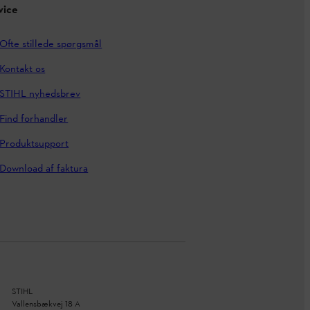
vice
Ofte stillede spørgsmål
Kontakt os
STIHL nyhedsbrev
Find forhandler
Produktsupport
Download af faktura
STIHL
Vallensbækvej 18 A