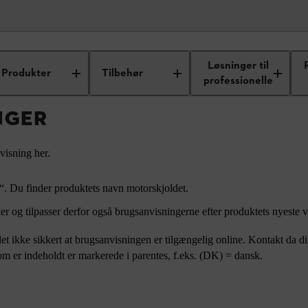
isninger
Løsninger til
Produkter
Tilbehør
professionelle
NGER
visning her.
0“. Du finder produktets navn motorskjoldet.
er og tilpasser derfor også brugsanvisningerne efter produktets nyeste 
det ikke sikkert at brugsanvisningen er tilgængelig online. Kontakt da di
m er indeholdt er markerede i parentes, f.eks. (DK) = dansk.