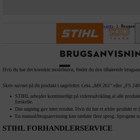
Startside
Service og events
Brugsanv
BRUGSANVISNI
Hvis du har det korrekte modelnavn, finder du den tilhørende brugsan
Skriv navnet på dit produkt i søgefeltet: f.eks „MS 261“ eller „FS 24
STIHL arbejder kontinuerligt på videreudvikling af alle produkt
forskelle.
Din søgning gav intet resultat. Hvis du har et ældre produkt er 
En manual/brugsanvisning kan omfatte flere sprog. Sprogene so
STIHL FORHANDLERSERVICE