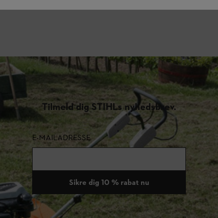
Tilmeld dig STIHLs nyhedsbrev.
E-MAILADRESSE
Sikre dig 10 % rabat nu