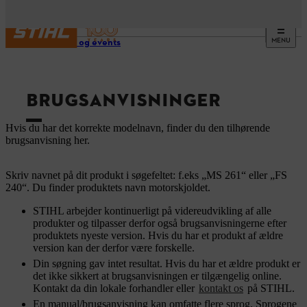
MENU
Service og events
BRUGSANVISNINGER
Hvis du har det korrekte modelnavn, finder du den tilhørende
brugsanvisning her.
Skriv navnet på dit produkt i søgefeltet: f.eks „MS 261“ eller „FS
240“. Du finder produktets navn motorskjoldet.
STIHL arbejder kontinuerligt på videreudvikling af alle
produkter og tilpasser derfor også brugsanvisningerne efter
produktets nyeste version. Hvis du har et produkt af ældre
version kan der derfor være forskelle.
Din søgning gav intet resultat. Hvis du har et ældre produkt er
det ikke sikkert at brugsanvisningen er tilgængelig online.
Kontakt da din lokale forhandler eller
kontakt os
på STIHL.
En manual/brugsanvisning kan omfatte flere sprog. Sprogene