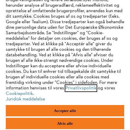
brugervenligheden og levere skræddersyet indhold,
STIHL FAQ
herunder analyse af brugeradfærd, reklameeffektivitet og
oprettelse af omfattende brugerprofiler, anvendes kun med
dit samtykke. Cookies bruges af os og tredjeparter (f.eks.
Google eller Tealium). Disse tredjeparter kan også behandle
dine personlige data uden for Det Europæiske Økonomiske
Service
Samarbejdsområde. Se "Indstillinger" og "Cookie-
meddelelse" for detaljer om cookies, der bruges af os og
IHR BROWSER WIRD NICHT
tredjeparter. Ved at klikke på "Acceptér alle" giver du
samtykke til brugen af alle cookies og den tilhørende
UNTERSTÜTZT
databehandling. Ved at klikke på "Afvis alle" afviser du
brugen af alle ikke-strengt nødvendige cookies. Under
Generelle vilkår og betingelser
Privatlivspolitik
Indstillinger kan du acceptere eller afvise individuelle
Sie nutzen einen Browser, den wir noch nicht unterstützen. Für
cookies. Du kan til enhver tid tilbagekalde dit samtykke til
Juridisk meddelelse
Cookies
eine optimale Nutzung unserer Seite empfehlen wir Ihnen, zu
brugen af individuelle cookies eller alle cookies med
fremtidig virkning under "Cookies" i sidefoden. For mere
einem der folgenden Browser zu wechseln:
information henvises til vores
Privatlivspolitik
og vores
Juridisk information
Cookiepolitik
.
Juridisk meddelelse
Firefox
Chrome
STIHL
Accepter alle
Vallensbækvej 18 A
1st floor
Safari
Edge
2605 Brøndby
Afvis alle