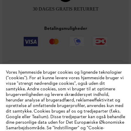
30 DAGES GRATIS RETURRET
Betalingsmuligheder
Vores hjemmeside bruger cookies og lignende teknologier
Virksomheden
("cookies"). For at kunne levere vores hjemmeside bruger vi
visse "strengt nødvendige cookies", også uden dit
samtykke. Andre cookies, som vi bruger til at optimere
brugervenligheden og levere skræddersyet indhold,
STIHL FAQ
herunder analyse af brugeradfærd, reklameeffektivitet og
oprettelse af omfattende brugerprofiler, anvendes kun med
dit samtykke. Cookies bruges af os og tredjeparter (f.eks.
Google eller Tealium). Disse tredjeparter kan også behandle
dine personlige data uden for Det Europæiske Økonomiske
Service
Samarbejdsområde. Se "Indstillinger" og "Cookie-