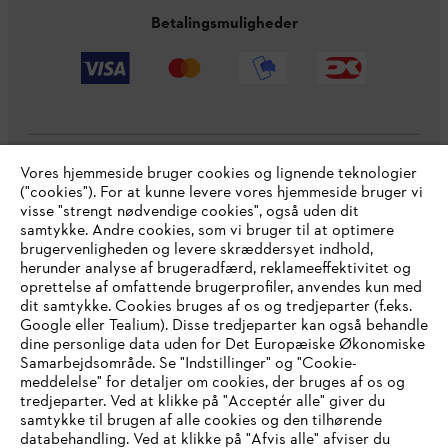
Betalingsmuligheder
Vores hjemmeside bruger cookies og lignende teknologier
Virksomheden
("cookies"). For at kunne levere vores hjemmeside bruger vi
visse "strengt nødvendige cookies", også uden dit
samtykke. Andre cookies, som vi bruger til at optimere
brugervenligheden og levere skræddersyet indhold,
STIHL FAQ
herunder analyse af brugeradfærd, reklameeffektivitet og
oprettelse af omfattende brugerprofiler, anvendes kun med
dit samtykke. Cookies bruges af os og tredjeparter (f.eks.
Google eller Tealium). Disse tredjeparter kan også behandle
dine personlige data uden for Det Europæiske Økonomiske
Service
Samarbejdsområde. Se "Indstillinger" og "Cookie-
meddelelse" for detaljer om cookies, der bruges af os og
IHR BROWSER WIRD NICHT
tredjeparter. Ved at klikke på "Acceptér alle" giver du
samtykke til brugen af alle cookies og den tilhørende
UNTERSTÜTZT
databehandling. Ved at klikke på "Afvis alle" afviser du