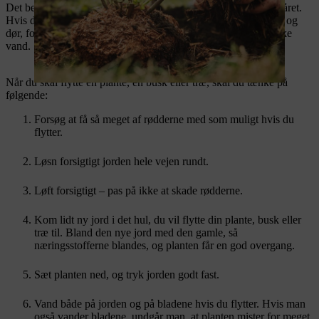
Det bedste tidspunkt til flytter planter, buske og træer er i efteråret.
Hvis du flytter dem om sommeren, risikerer du, at de tørrer ud og
dør, fordi rødderne er hakket af, og de har sværere ved at drikke
vand.
Når du skal flytte en plante, en busk eller træ, skal du tænke på
følgende:
Forsøg at få så meget af rødderne med som muligt hvis du
flytter.
Løsn forsigtigt jorden hele vejen rundt.
Løft forsigtigt – pas på ikke at skade rødderne.
Kom lidt ny jord i det hul, du vil flytte din plante, busk eller
træ til. Bland den nye jord med den gamle, så
næringsstofferne blandes, og planten får en god overgang.
Sæt planten ned, og tryk jorden godt fast.
Vand både på jorden og på bladene hvis du flytter. Hvis man
også vander bladene, undgår man, at planten mister for meget