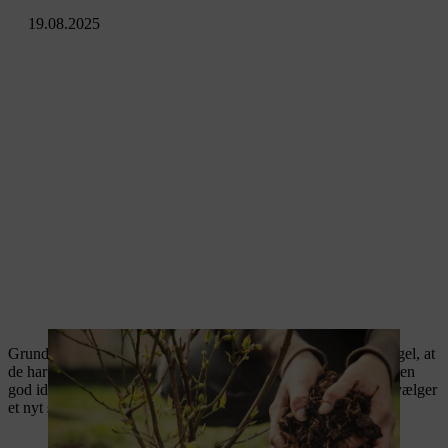
19.08.2025
Grunden til, at planter, busker eller træer ikke trives, er som regel, at
de har den forkerte type jord eller står det forkerte sted. Det er en
god ide at tjekke, hvad netop dine planter foretrækker, før du vælger
et nyt sted.