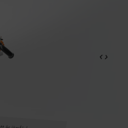
STIHL NOIR
Batteridrevne buskryddere baner vej i ny
feltstudie
For at imødekomme den stigende efterspørgsel efter fossilfrie
alternativer og et bedre arbejdsmiljø i skovbruget har STIHL
Norden, i samarbejde med Sveriges største skovejereforening, Södra