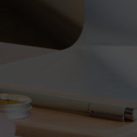
LEVERING TIL DIT HJEM
2 - 5 DAGES LEVERINGSTID
30 DAGES GRATIS RETURRET
Betalingsmuligheder