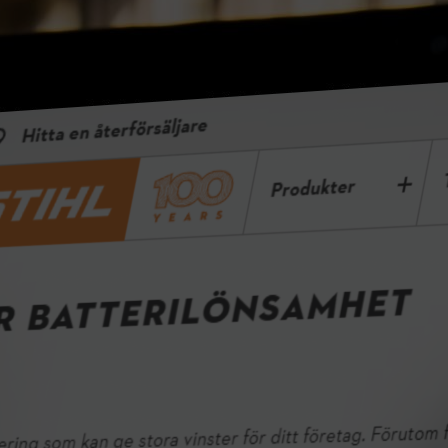
Batteri-rentabilitetsberegner
At skifte til batteridrevne værktøjer er en investering, der kan give
din virksomhed betydelige fordele. Ud over fordele som lave
vedligeholdelsesbehov og muligheden for at arbejde i støjfølsomme
miljøer kan du også opnå betydelige driftsbesparelser. Brug
regnemaskinen nedenfor til at finde ud af, hvor hurtigt din
investering kan tjene sig selv hjem.
Beregn dine besparelser her