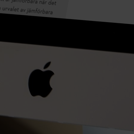
Skogsägarna, gennemført en feltstudie med den batteridrevne
buskrydder STIHL FSA 400 K.
Feltstudie fra Södra Skogsägarna
Tilmeld dig STIHLs nyhedsbrev.
E-MAILADRESSE
Sikre dig 10 % rabat nu
#STIHL