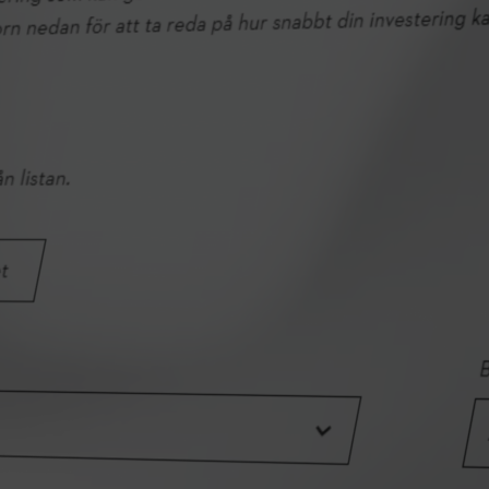
NORDIC OUTDOOR INDUSTRY
REPORT 2026
Nordic Outdoor Industry Report fra STIHL undersøger erfaringer
og oplevelser fra Nordens fagfolk – både beslutningstagere og
brugere – inden for skovbrug, landskab, grønne områder, parker,
ejendomsforvaltning og kommunal forvaltning.