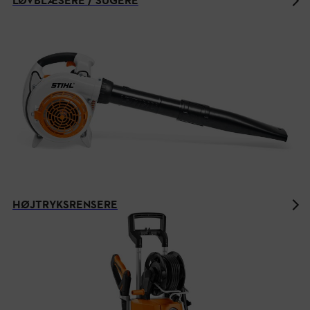
LØVBLÆSERE / SUGERE
HØJTRYKSRENSERE