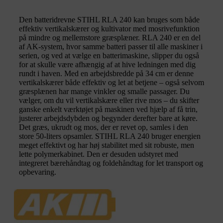
Den batteridrevne STIHL RLA 240 kan bruges som både
effektiv vertikalskærer og kultivator med mosrivefunktion
på mindre og mellemstore græsplæner. RLA 240 er en del
af AK-system, hvor samme batteri passer til alle maskiner i
serien, og ved at vælge en batterimaskine, slipper du også
for at skulle være afhængig af at hive ledningen med dig
rundt i haven. Med en arbejdsbredde på 34 cm er denne
vertikalskærer både effektiv og let at betjene – også selvom
græsplænen har mange vinkler og smalle passager. Du
vælger, om du vil vertikalskære eller rive mos – du skifter
ganske enkelt værktøjet på maskinen ved hjælp af få trin,
justerer arbejdsdybden og begynder derefter bare at køre.
Det græs, ukrudt og mos, der er revet op, samles i den
store 50-liters opsamler. STIHL RLA 240 bruger energien
meget effektivt og har høj stabilitet med sit robuste, men
lette polymerkabinet. Den er desuden udstyret med
integreret bærehåndtag og foldehåndtag for let transport og
opbevaring.