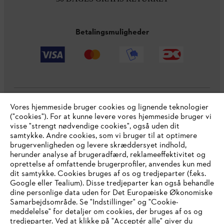
Betalingsmuligheder
Vores hjemmeside bruger cookies og lignende teknologier
Virksomheden
("cookies"). For at kunne levere vores hjemmeside bruger vi
visse "strengt nødvendige cookies", også uden dit
samtykke. Andre cookies, som vi bruger til at optimere
brugervenligheden og levere skræddersyet indhold,
STIHL FAQ
herunder analyse af brugeradfærd, reklameeffektivitet og
oprettelse af omfattende brugerprofiler, anvendes kun med
dit samtykke. Cookies bruges af os og tredjeparter (f.eks.
Google eller Tealium). Disse tredjeparter kan også behandle
dine personlige data uden for Det Europæiske Økonomiske
Service
Samarbejdsområde. Se "Indstillinger" og "Cookie-
meddelelse" for detaljer om cookies, der bruges af os og
IHR BROWSER WIRD NICHT
tredjeparter. Ved at klikke på "Acceptér alle" giver du