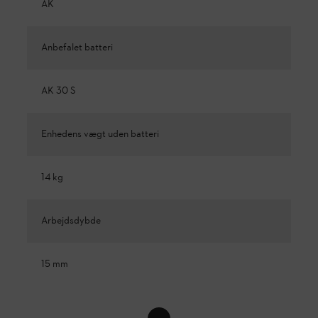
AK
Anbefalet batteri
AK 30 S
Enhedens vægt uden batteri
14 kg
Arbejdsdybde
15 mm