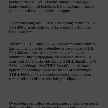
holdbar drivaksel i stål, et robust aluminiumsrør og et
konisk tandhjul med fedtskrue. Luftfilteret med metalnet
sikrer optimal køling og er let at rengøre.
For effektiv brug med STIHL fleet management er STIHL
FSA 400 allerede forberedt til brug med STIHL Smart
Connector 2 A.
Ud over STIHL AutoCut 46-2, der leveres som standard,
kan du også bruge den batteridrevne buskrydder STIHL
FSA 400 med metalskærende værktøjer fra vores
omfattende tilbehørsprogram, for eksempel med STIHL
BrushCut 300-3 buskrydderklinge, STIHL ShredCut 270-
2 flishuggerklinge eller STIHL WoodCut, mejseltand,
højtydende savklinge og de matchende afskærmninger.
STIHL PolyCut 48-2 klippehoved med plastklinger er
særligt velegnet til energieffektiv græsklipning.
Oversigten over batteri- og opladningstid viser, hvor længe
du kan arbejde, og hvor hurtigt batteriet oplades.