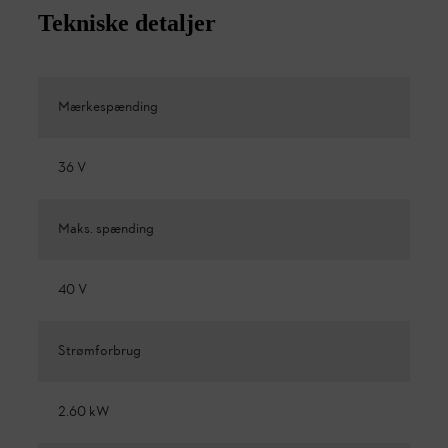
Tekniske detaljer
Mærkespænding
36 V
Maks. spænding
40 V
Strømforbrug
2.60 kW