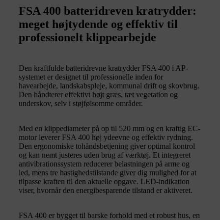
FSA 400 batteridreven kratrydder:
meget højtydende og effektiv til
professionelt klippearbejde
Den kraftfulde batteridrevne kratrydder FSA 400 i AP-
systemet er designet til professionelle inden for
havearbejde, landskabspleje, kommunal drift og skovbrug.
Den håndterer effektivt højt græs, tæt vegetation og
underskov, selv i støjfølsomme områder.
Med en klippediameter på op til 520 mm og en kraftig EC-
motor leverer FSA 400 høj ydeevne og effektiv rydning.
Den ergonomiske tohåndsbetjening giver optimal kontrol
og kan nemt justeres uden brug af værktøj. Et integreret
antivibrationssystem reducerer belastningen på arme og
led, mens tre hastighedstilstande giver dig mulighed for at
tilpasse kraften til den aktuelle opgave. LED-indikation
viser, hvornår den energibesparende tilstand er aktiveret.
FSA 400 er bygget til barske forhold med et robust hus, en