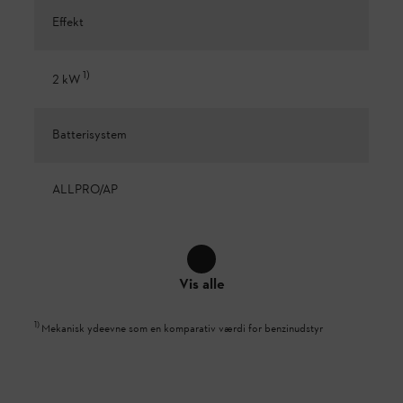
Effekt
1
)
2 kW
Batterisystem
ALLPRO/AP
Vis alle
1
)
Mekanisk ydeevne som en komparativ værdi for benzinudstyr