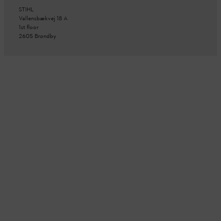
STIHL
Vallensbækvej 18 A
1st floor
2605 Brøndby