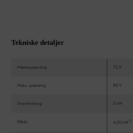
Tekniske detaljer
Mærkespænding
72 V
Maks. spænding
80 V
Strømforbrug
5 kW
1
)
Effekt
4.20 kW