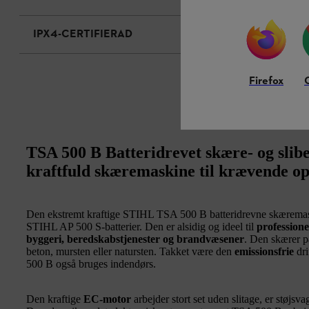
IPX4-CERTIFIERAD
Firefox
TSA 500 B Batteridrevet skære- og slib
kraftfuld skæremaskine til krævende o
Den ekstremt kraftige STIHL TSA 500 B batteridrevne skæremas
STIHL AP 500 S-batterier. Den er alsidig og ideel til
professione
byggeri, beredskabstjenester og brandvæsener
. Den skærer på
beton, mursten eller natursten. Takket være den
emissionsfrie
dri
500 B også bruges indendørs.
Den kraftige
EC-motor
arbejder stort set uden slitage, er støjsv