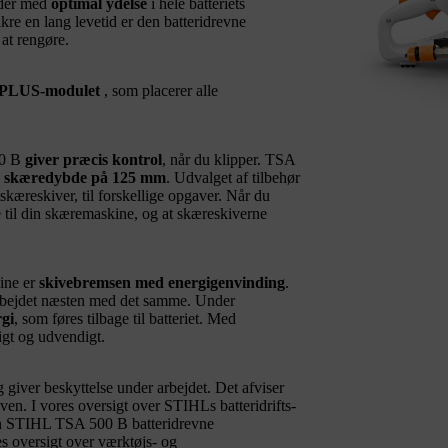
jder med
optimal ydelse
i hele batteriets
ikre en lang levetid er den batteridrevne
 at rengøre.
LUS-modulet
, som placerer alle
00 B
giver præcis kontrol
, når du klipper. TSA
 skæredybde på 125 mm
. Udvalget af tilbehør
skæreskiver, til forskellige opgaver. Når du
e til din skæremaskine, og at skæreskiverne
ine er
skivebremsen med energigenvinding
.
arbejdet næsten med det samme. Under
rgi
, som føres tilbage til batteriet. Med
igt og udvendigt.
giver beskyttelse under arbejdet. Det afviser
ven. I vores oversigt over STIHLs batteridrifts-
in STIHL TSA 500 B batteridrevne
s oversigt over værktøjs- og