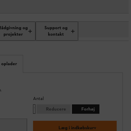
Rådgivning og
Support og
projekter
kontakt
 oplader
s.
Antal
Reducere
Forhøj
Læg i indkøbskurv