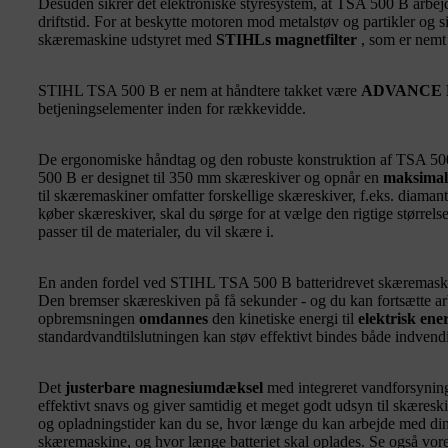
Desuden sikrer det elektroniske styresystem, at TSA 500 B arbe
driftstid. For at beskytte motoren mod metalstøv og partikler og s
skæremaskine udstyret med
STIHLs magnetfilter
, som er nemt
STIHL TSA 500 B er nem at håndtere takket være
ADVANCE P
betjeningselementer inden for rækkevidde.
De ergonomiske håndtag og den robuste konstruktion af TSA 5
500 B er designet til 350 mm skæreskiver og opnår en
maksimal
til skæremaskiner omfatter forskellige skæreskiver, f.eks. diamant
køber skæreskiver, skal du sørge for at vælge den rigtige størrels
passer til de materialer, du vil skære i.
En anden fordel ved STIHL TSA 500 B batteridrevet skæremask
Den bremser skæreskiven på få sekunder - og du kan fortsætte 
opbremsningen
omdannes
den kinetiske energi til
elektrisk ene
standardvandtilslutningen kan støv effektivt bindes både indvend
Det
justerbare magnesiumdæksel
med integreret vandforsyning 
effektivt snavs og giver samtidig et meget godt udsyn til skæreski
og opladningstider kan du se, hvor længe du kan arbejde med d
skæremaskine, og hvor længe batteriet skal oplades. Se også vore