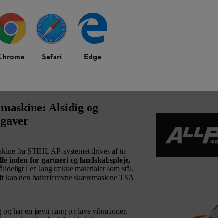
Chrome
Safari
Edge
emaskine: Alsidig og
pgaver
kine fra STIHL AP-systemet drives af to
lle inden for gartneri og landskabspleje,
lideligt i en lang række materialer som stål,
ft kan den batteridrevne skæremaskine TSA
ag og har en jævn gang og lave vibrationer.