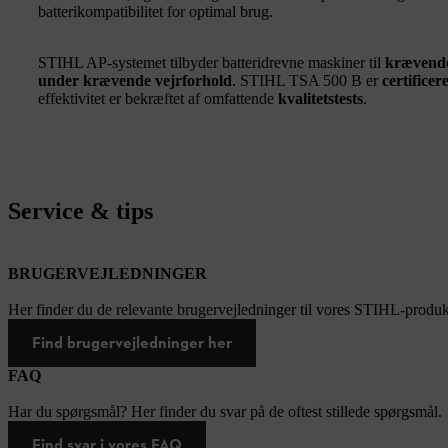
batterikompatibilitet for optimal brug.
STIHL AP-systemet tilbyder batteridrevne maskiner til
krævend
under krævende vejrforhold
. STIHL TSA 500 B er
certificer
effektivitet er bekræftet af omfattende
kvalitetstests
.
Service & tips
BRUGERVEJLEDNINGER
Her finder du de relevante brugervejledninger til vores STIHL-produk
Find brugervejledninger her
FAQ
Har du spørgsmål? Her finder du svar på de oftest stillede spørgsmål.
Find svar i vores FAQ