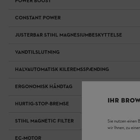
POWER BOOST
CONSTANT POWER
JUSTERBAR STIHL MAGNESIUMBESKYTTELSE
VANDTILSLUTNING
HALVAUTOMATISK KILEREMSSPÆNDING
ERGONOMISK HÅNDTAG
IHR BROW
HURTIG-STOP-BREMSE
STIHL MAGNETIC FILTER
Sie nutzen einen 
wir Ihnen, zu ein
EC-MOTOR