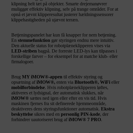
klipning helt tæt på objekter. Smarte drejemanøvrer
muliggør effektiv klipning, selv på trange områder. For at
opnå et jævnt klipperesultat justerer hældningssensorer
klippehastigheden på ujævnt terræn.
Betjeningspanelet har kun få knapper for nem betjening.
En
stemmefunktion
gør styringen endnu mere intuitiv.
Den aktuelle status for robotplæneklipperen vises via
LED-striben
bagpå. De forreste LED-lys kan tilpasses i
forskellige farver – for eksempel for at matche klub- eller
firmalogoer.
Brug
MY iMOW®-appen
til effektiv styring og
opsætning af
iMOW®,
enten via
Bluetooth®, WiFi
eller
mobilforbindelse
. Hvis robotplæneklipperen løftes,
aktiveres et lydsignal, der automatisk slukkes, når
iMOW®
sættes ned igen eller efter en vis tid. Hvis
maskinen fjernes fra sit definerede hjemmeområde,
deaktiveres dens styringsfunktioner automatisk.
Ekstra
beskyttelse
sikres med en
personlig PIN-kode
, der
forhindrer uautoriseret brug af
iMOW® 7 PRO
.