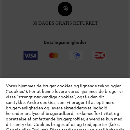
30 DAGES GRATIS RETURRET
Betalingsmuligheder
Vores hjemmeside bruger cookies og lignende teknologier
Virksomheden
("cookies"). For at kunne levere vores hjemmeside bruger vi
visse "strengt nødvendige cookies", også uden dit
samtykke. Andre cookies, som vi bruger til at optimere
brugervenligheden og levere skræddersyet indhold,
STIHL FAQ
herunder analyse af brugeradfærd, reklameeffektivitet og
oprettelse af omfattende brugerprofiler, anvendes kun med
dit samtykke. Cookies bruges af os og tredjeparter (f.eks.