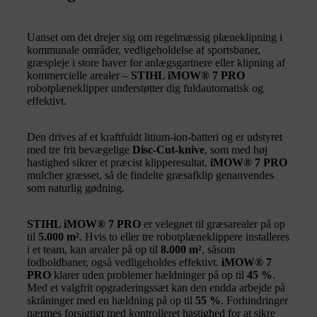
Uanset om det drejer sig om regelmæssig plæneklipning i
kommunale områder, vedligeholdelse af sportsbaner,
græspleje i store haver for anlægsgartnere eller klipning af
kommercielle arealer –
STIHL iMOW® 7 PRO
robotplæneklipper understøtter dig fuldautomatisk og
effektivt.
Den drives af et kraftfuldt litium-ion-batteri og er udstyret
med tre frit bevægelige
Disc-Cut-knive
, som med høj
hastighed sikrer et præcist klipperesultat.
iMOW® 7 PRO
mulcher græsset, så de findelte græsafklip genanvendes
som naturlig gødning.
STIHL iMOW® 7 PRO
er velegnet til græsarealer på op
til
5.000 m²
. Hvis to eller tre robotplæneklippere installeres
i et team, kan arealer på op til
8.000 m²
, såsom
fodboldbaner, også vedligeholdes effektivt.
iMOW® 7
PRO
klarer uden problemer hældninger på op til
45 %
.
Med et valgfrit opgraderingssæt kan den endda arbejde på
skråninger med en hældning på op til
55 %
. Forhindringer
nærmes forsigtigt med kontrolleret hastighed for at sikre