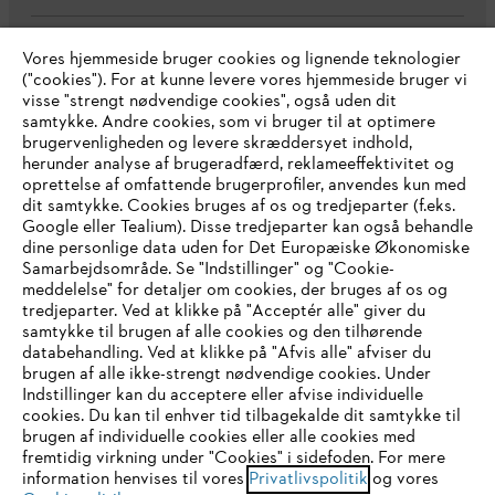
Vores hjemmeside bruger cookies og lignende teknologier
Virksomheden
("cookies"). For at kunne levere vores hjemmeside bruger vi
visse "strengt nødvendige cookies", også uden dit
samtykke. Andre cookies, som vi bruger til at optimere
brugervenligheden og levere skræddersyet indhold,
STIHL FAQ
herunder analyse af brugeradfærd, reklameeffektivitet og
oprettelse af omfattende brugerprofiler, anvendes kun med
dit samtykke. Cookies bruges af os og tredjeparter (f.eks.
Google eller Tealium). Disse tredjeparter kan også behandle
dine personlige data uden for Det Europæiske Økonomiske
Service
Samarbejdsområde. Se "Indstillinger" og "Cookie-
meddelelse" for detaljer om cookies, der bruges af os og
IHR BROWSER WIRD NICHT
tredjeparter. Ved at klikke på "Acceptér alle" giver du
samtykke til brugen af alle cookies og den tilhørende
UNTERSTÜTZT
databehandling. Ved at klikke på "Afvis alle" afviser du
brugen af alle ikke-strengt nødvendige cookies. Under
Generelle vilkår og betingelser
Privatlivspolitik
Indstillinger kan du acceptere eller afvise individuelle
Sie nutzen einen Browser, den wir noch nicht unterstützen. Für
cookies. Du kan til enhver tid tilbagekalde dit samtykke til
Juridisk meddelelse
Cookies
eine optimale Nutzung unserer Seite empfehlen wir Ihnen, zu
brugen af individuelle cookies eller alle cookies med
fremtidig virkning under "Cookies" i sidefoden. For mere
einem der folgenden Browser zu wechseln:
information henvises til vores
Privatlivspolitik
og vores
Juridisk information