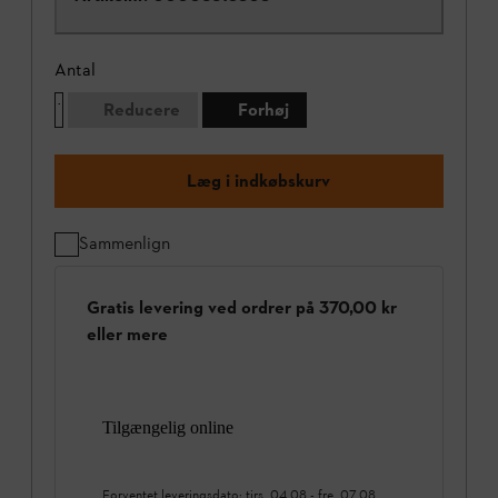
Antal
Reducere
Forhøj
Læg i indkøbskurv
Sammenlign
Gratis levering ved ordrer på 370,00 kr
eller mere
Tilgængelig online
Forventet leveringsdato:
tirs. 04.08
-
fre. 07.08