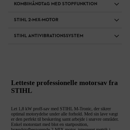
KOMBIHÅNDTAG MED STOPFUNKTION
STIHL 2-MIX-MOTOR
STIHL ANTIVIBRATIONSSYSTEM
Letteste professionelle motorsav fra
STIHL
Let 1,8 kW proff-sav med STIHL M-Tronic, der sikrer
optimal motorydelse under alle forhold. Med sin lave vægt
er den perfekt til beskæring samt arbejde i snævre områder.
Enkel motorstart med blot en startposition,
brændstofbesparende 2-MIX motor, integreret møtrik i