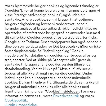
Vores hjemmeside bruger cookies og lignende teknologier
Virksomheden
("cookies"). For at kunne levere vores hjemmeside bruger vi
visse "strengt nødvendige cookies", også uden dit
samtykke. Andre cookies, som vi bruger til at optimere
brugervenligheden og levere skræddersyet indhold,
STIHL FAQ
herunder analyse af brugeradfærd, reklameeffektivitet og
oprettelse af omfattende brugerprofiler, anvendes kun med
dit samtykke. Cookies bruges af os og tredjeparter (f.eks.
Google eller Tealium). Disse tredjeparter kan også behandle
dine personlige data uden for Det Europæiske Økonomiske
Service
Samarbejdsområde. Se "Indstillinger" og "Cookie-
meddelelse" for detaljer om cookies, der bruges af os og
IHR BROWSER WIRD NICHT
tredjeparter. Ved at klikke på "Acceptér alle" giver du
samtykke til brugen af alle cookies og den tilhørende
UNTERSTÜTZT
databehandling. Ved at klikke på "Afvis alle" afviser du
brugen af alle ikke-strengt nødvendige cookies. Under
Generelle vilkår og betingelser
Privatlivspolitik
Indstillinger kan du acceptere eller afvise individuelle
Sie nutzen einen Browser, den wir noch nicht unterstützen. Für
cookies. Du kan til enhver tid tilbagekalde dit samtykke til
Juridisk meddelelse
Cookies
eine optimale Nutzung unserer Seite empfehlen wir Ihnen, zu
brugen af individuelle cookies eller alle cookies med
fremtidig virkning under "Cookies" i sidefoden. For mere
einem der folgenden Browser zu wechseln:
information henvises til vores
Privatlivspolitik
og vores
Juridisk information
Cookiepolitik
.
Juridisk meddelelse