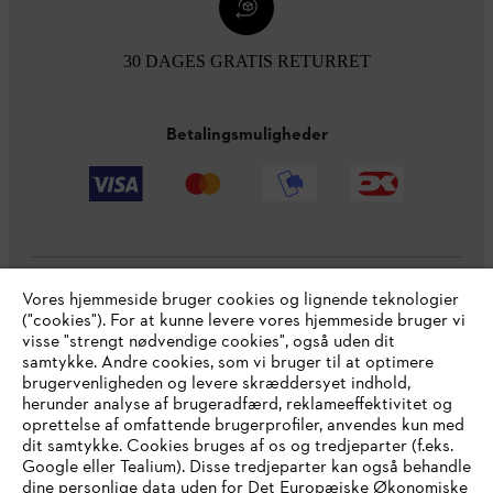
30 DAGES GRATIS RETURRET
Betalingsmuligheder
Vores hjemmeside bruger cookies og lignende teknologier
Virksomheden
("cookies"). For at kunne levere vores hjemmeside bruger vi
visse "strengt nødvendige cookies", også uden dit
samtykke. Andre cookies, som vi bruger til at optimere
brugervenligheden og levere skræddersyet indhold,
STIHL FAQ
herunder analyse af brugeradfærd, reklameeffektivitet og
oprettelse af omfattende brugerprofiler, anvendes kun med
dit samtykke. Cookies bruges af os og tredjeparter (f.eks.
Google eller Tealium). Disse tredjeparter kan også behandle
dine personlige data uden for Det Europæiske Økonomiske
Service