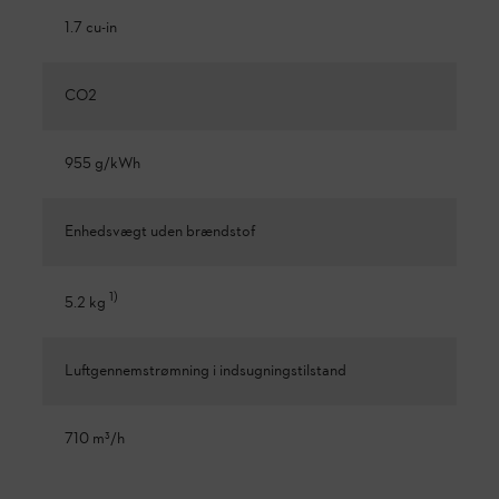
1.7 cu-in
CO2
955 g/kWh
Enhedsvægt uden brændstof
1
)
5.2 kg
Luftgennemstrømning i indsugningstilstand
710 m³/h