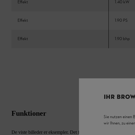
Effekt
1.40 kW
Effekt
1.90 PS
Effekt
1.90 bhp
IHR BROW
Funktioner
Sie nutzen einen 
wir Ihnen, zu ein
De viste billeder er eksempler. Det faktiske udseende af udstyrsf