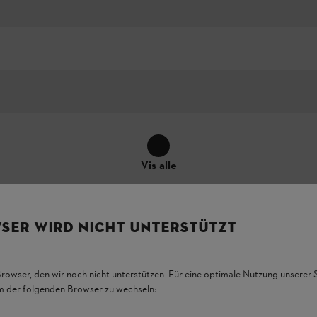
Vis alle
SER WIRD NICHT UNTERSTÜTZT
Browser, den wir noch nicht unterstützen. Für eine optimale Nutzung unserer
em der folgenden Browser zu wechseln:
unktionerne og deres specifikke tilknytning til produktet kan afvige fr