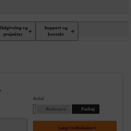
Rådgivning og
Support og
projekter
kontakt
s.
Antal
Reducere
Forhøj
Læg i indkøbskurv