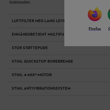
funktionalitet.
LUFTFILTER MED LANG LEVETID
Firefox
ENHÅNDSBETJENT MULTIFUNKTIONSHÅNDTAG
STOR STØTTEPUDE
STIHL QUICKSTOP BOREBREMSE
STIHL 4-MIX®-MOTOR
STIHL ANTIVIBRATIONSSYSTEM