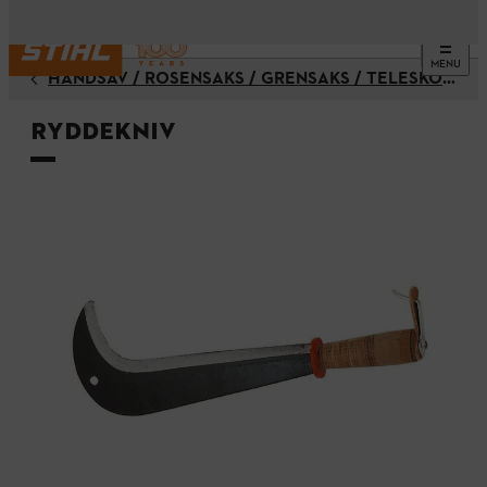
MENU
HÅNDSAV / ROSENSAKS / GRENSAKS / TELESKOPSAV / BESKÆRER / BESKÆRING
Ryddekniv