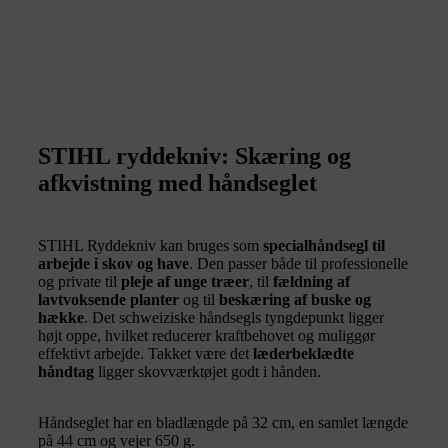
STIHL ryddekniv: Skæring og
afkvistning med håndseglet
STIHL Ryddekniv kan bruges som
specialhåndsegl til
arbejde i skov og have
. Den passer både til professionelle
og private til
pleje af unge træer
, til
fældning af
lavtvoksende planter
og til
beskæring af buske og
hække
. Det schweiziske håndsegls tyngdepunkt ligger
højt oppe, hvilket reducerer kraftbehovet og muliggør
effektivt arbejde. Takket være det
læderbeklædte
håndtag
ligger skovværktøjet godt i hånden.
Håndseglet har en bladlængde på 32 cm, en samlet længde
på 44 cm og vejer 650 g.