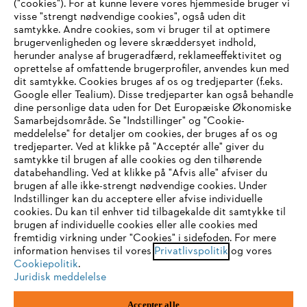
("cookies"). For at kunne levere vores hjemmeside bruger vi
visse "strengt nødvendige cookies", også uden dit
samtykke. Andre cookies, som vi bruger til at optimere
brugervenligheden og levere skræddersyet indhold,
STIHL FAQ
herunder analyse af brugeradfærd, reklameeffektivitet og
oprettelse af omfattende brugerprofiler, anvendes kun med
dit samtykke. Cookies bruges af os og tredjeparter (f.eks.
Google eller Tealium). Disse tredjeparter kan også behandle
dine personlige data uden for Det Europæiske Økonomiske
Service
Samarbejdsområde. Se "Indstillinger" og "Cookie-
meddelelse" for detaljer om cookies, der bruges af os og
IHR BROWSER WIRD NICHT
tredjeparter. Ved at klikke på "Acceptér alle" giver du
samtykke til brugen af alle cookies og den tilhørende
UNTERSTÜTZT
databehandling. Ved at klikke på "Afvis alle" afviser du
brugen af alle ikke-strengt nødvendige cookies. Under
Generelle vilkår og betingelser
Privatlivspolitik
Indstillinger kan du acceptere eller afvise individuelle
Sie nutzen einen Browser, den wir noch nicht unterstützen. Für
cookies. Du kan til enhver tid tilbagekalde dit samtykke til
Juridisk meddelelse
Cookies
eine optimale Nutzung unserer Seite empfehlen wir Ihnen, zu
brugen af individuelle cookies eller alle cookies med
fremtidig virkning under "Cookies" i sidefoden. For mere
einem der folgenden Browser zu wechseln:
information henvises til vores
Privatlivspolitik
og vores
Juridisk information
Cookiepolitik
.
Juridisk meddelelse
Firefox
Chrome
STIHL
Accepter alle