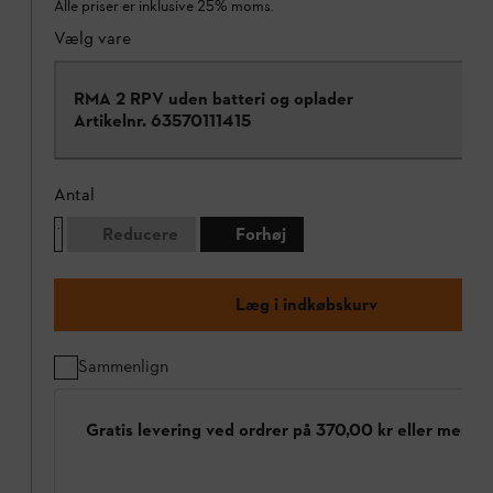
Alle priser er inklusive 25% moms.
Vælg vare
RMA 2 RPV uden batteri og oplader
Artikelnr.
63570111415
Antal
Reducere
Forhøj
Læg i indkøbskurv
Sammenlign
Gratis levering ved ordrer på 370,00 kr eller mere