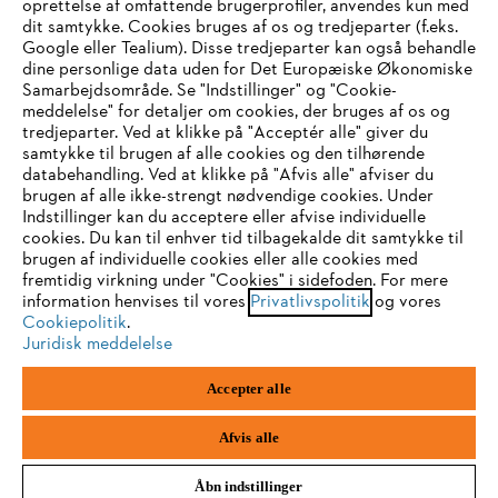
oprettelse af omfattende brugerprofiler, anvendes kun med
dit samtykke. Cookies bruges af os og tredjeparter (f.eks.
Google eller Tealium). Disse tredjeparter kan også behandle
dine personlige data uden for Det Europæiske Økonomiske
Samarbejdsområde. Se "Indstillinger" og "Cookie-
meddelelse" for detaljer om cookies, der bruges af os og
IHR BROWSER WIRD NICHT
tredjeparter. Ved at klikke på "Acceptér alle" giver du
samtykke til brugen af alle cookies og den tilhørende
UNTERSTÜTZT
databehandling. Ved at klikke på "Afvis alle" afviser du
brugen af alle ikke-strengt nødvendige cookies. Under
Indstillinger kan du acceptere eller afvise individuelle
Sie nutzen einen Browser, den wir noch nicht unterstützen. Für
cookies. Du kan til enhver tid tilbagekalde dit samtykke til
eine optimale Nutzung unserer Seite empfehlen wir Ihnen, zu
brugen af individuelle cookies eller alle cookies med
fremtidig virkning under "Cookies" i sidefoden. For mere
einem der folgenden Browser zu wechseln:
information henvises til vores
Privatlivspolitik
og vores
Cookiepolitik
.
Juridisk meddelelse
Firefox
Chrome
Accepter alle
Safari
Edge
Afvis alle
Åbn indstillinger