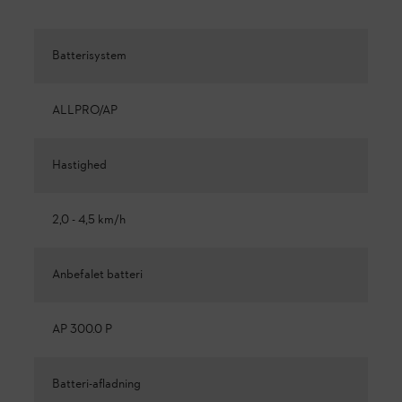
Batterisystem
ALLPRO/AP
Hastighed
2,0 - 4,5 km/h
Anbefalet batteri
AP 300.0 P
Batteri-afladning