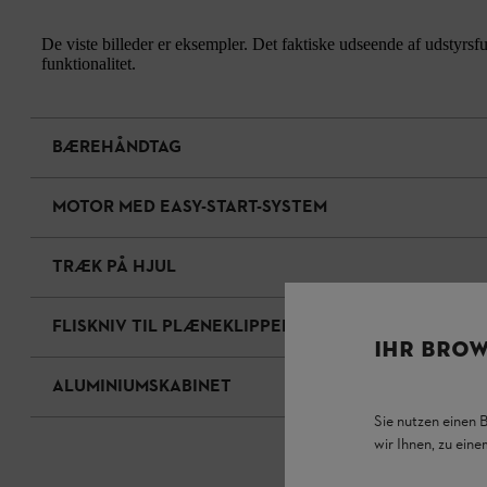
De viste billeder er eksempler. Det faktiske udseende af udstyrsf
funktionalitet.
BÆREHÅNDTAG
MOTOR MED EASY-START-SYSTEM
TRÆK PÅ HJUL
FLISKNIV TIL PLÆNEKLIPPER
IHR BROW
ALUMINIUMSKABINET
Sie nutzen einen 
wir Ihnen, zu ein