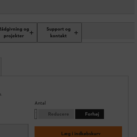
Rådgivning og
Support og
projekter
kontakt
s.
Antal
Reducere
Forhøj
Læg i indkøbskurv