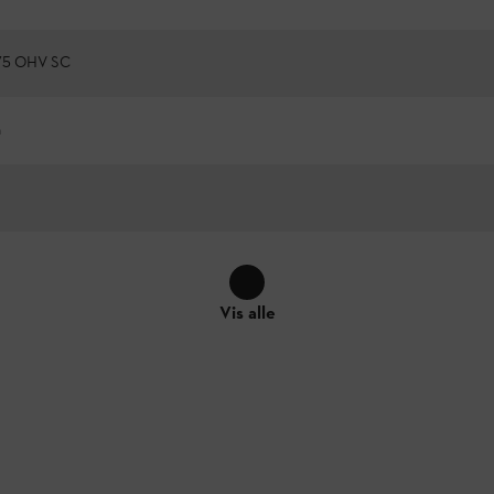
75 OHV SC
h
Vis alle