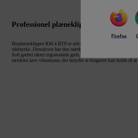
Professionel plæneklipper
Firefox
Bioplæneklipper RM 4 RTP er udviklet til professionelt brug og o
slidstyrke. Derudover har den stærke Kohler motor et minimalt c
Soft grebet sikrer ergonomisk greb, alufælge med gummihjul og d
særdeles lave vibrationer, der betyder at brugeren kan holde til a