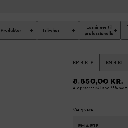
Løsninger til
Produkter
Tilbehør
professionelle
RM 4 RTP
RM 4 RT
8.850,00 KR.
Alle priser er inklusive 25% mom
Vælg vare
RM 4 RTP