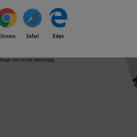
Chrome
Safari
Edge
pfylder de højeste krav indenfor effekt og
o2 udslip grundet optimal forbrænding. Super-
obbelte, tætte hjullejer. Maskinen kører med
t bruge den en hel arbejdsdag.