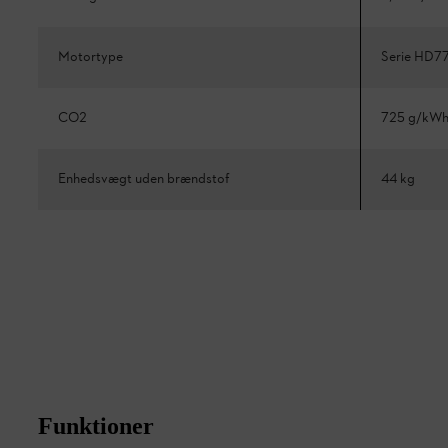
Motortype
Serie HD7
CO2
725 g/kW
Enhedsvægt uden brændstof
44 kg
Funktioner