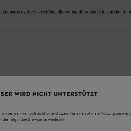
unktionerne og deres specifikke tilknytning til produktet kan afvige fr
SER WIRD NICHT UNTERSTÜTZT
Browser, den wir noch nicht unterstützen. Für eine optimale Nutzung unserer
em der folgenden Browser zu wechseln: