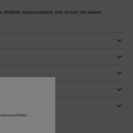
a de afbildede repræsentationer, men vil have den samme
 Seite empfehlen