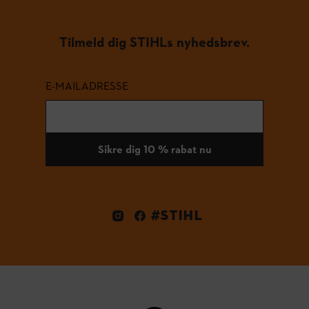
Tilmeld dig STIHLs nyhedsbrev.
E-MAILADRESSE
Sikre dig 10 % rabat nu
#STIHL