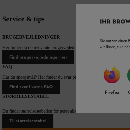
Service & tips
IHR BROW
BRUGERVEJLEDNINGER
Sie nutzen einen 
wir Ihnen, zu ein
Her finder du de relevante brugervejledninger til vores STIHL-produk
Find brugervejledninger her
FAQ
Har du spørgsmål? Her finder du svar på de oftest stillede spørgsmål.
Find svar i vores FAQ
Firefox
STØRRELSESTABEL
Du finder størrelsestabellen for personlige værnemidler her.
Til størrelsestabel