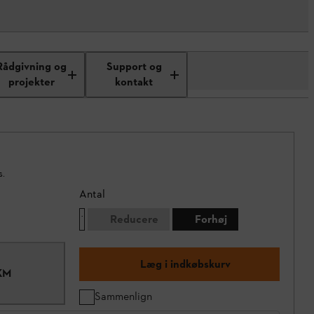
Rådgivning og
Support og
projekter
kontakt
s.
Antal
Reducere
Forhøj
Læg i indkøbskurv
-KM
Sammenlign