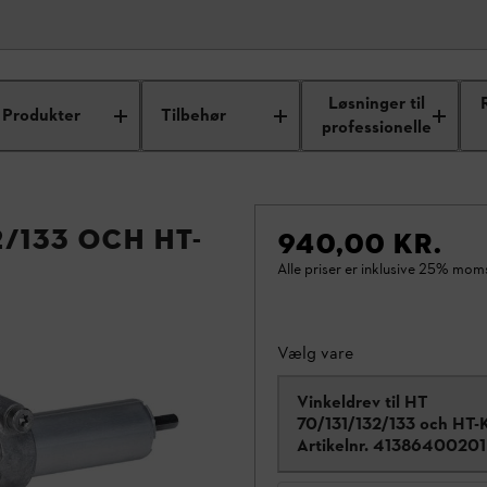
Løsninger til
Produkter
Tilbehør
professionelle
2/133 och HT-
940,00 KR.
Alle priser er inklusive 25% mom
Vælg vare
Vinkeldrev til HT
70/131/132/133 och HT
Artikelnr.
41386400201