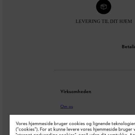
LEVERING TIL DIT HJEM
Betal
Virksomheden
Om os
STIHL Integrity Line
Vores hjemmeside bruger cookies og lignende teknologie
STIHL brand shop
("cookies"). For at kunne levere vores hjemmeside bruger v