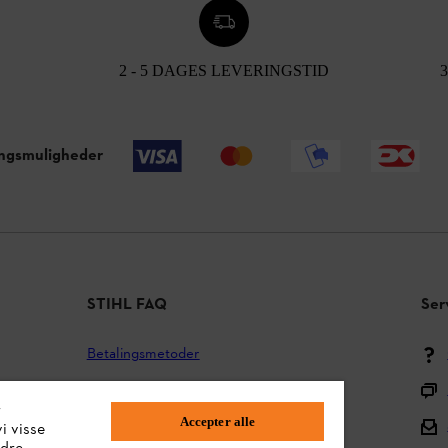
2 - 5 DAGES LEVERINGSTID
ingsmuligheder
STIHL FAQ
Ser
Betalingsmetoder
Forsendelse og levering
r
Accepter alle
Tilbage til midten
i visse