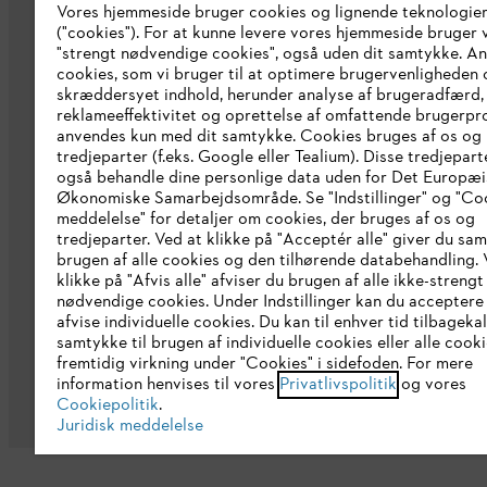
Vores hjemmeside bruger cookies og lignende teknologie
STIHL brand shop
("cookies"). For at kunne levere vores hjemmeside bruger v
"strengt nødvendige cookies", også uden dit samtykke. A
Erklæring om tilgængelighed
cookies, som vi bruger til at optimere brugervenligheden 
skræddersyet indhold, herunder analyse af brugeradfærd,
reklameeffektivitet og oprettelse af omfattende brugerprof
anvendes kun med dit samtykke. Cookies bruges af os og
tredjeparter (f.eks. Google eller Tealium). Disse tredjepart
også behandle dine personlige data uden for Det Europæ
Økonomiske Samarbejdsområde. Se "Indstillinger" og "Co
meddelelse" for detaljer om cookies, der bruges af os og
tredjeparter. Ved at klikke på "Acceptér alle" giver du sam
brugen af alle cookies og den tilhørende databehandling. 
klikke på "Afvis alle" afviser du brugen af alle ikke-strengt
nødvendige cookies. Under Indstillinger kan du acceptere 
afvise individuelle cookies. Du kan til enhver tid tilbageka
samtykke til brugen af individuelle cookies eller alle coo
Generelle vilkår og betingelser
Privatl
fremtidig virkning under "Cookies" i sidefoden. For mere
information henvises til vores
Privatlivspolitik
og vores
Cookiepolitik
.
Juridisk meddelelse