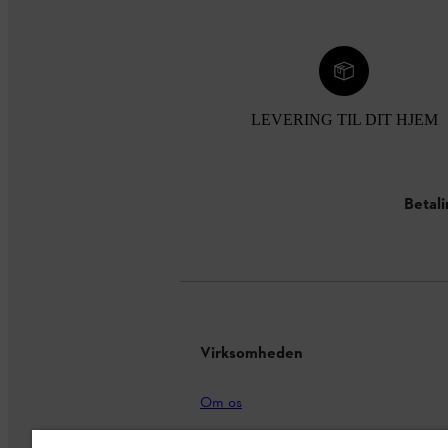
LEVERING TIL DIT HJEM
Betal
Virksomheden
Om os
STIHL Integrity Line