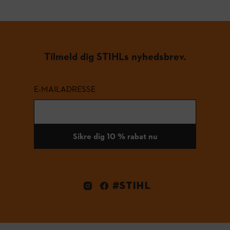
Tilmeld dig STIHLs nyhedsbrev.
E-MAILADRESSE
Sikre dig 10 % rabat nu
#STIHL