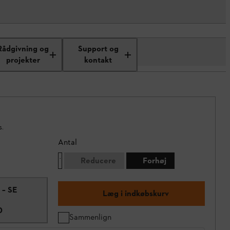
Rådgivning og
Support og
projekter
kontakt
s.
Antal
Reducere
Forhøj
 – SE
Læg i indkøbskurv
0
Sammenlign