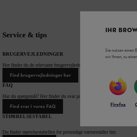
IHR BROW
Service & tips
Sie nutzen einen 
BRUGERVEJLEDNINGER
wir Ihnen, zu ein
Her finder du de relevante brugervejledninger til vores STIHL-produk
Find brugervejledninger her
FAQ
Har du spørgsmål? Her finder du svar på de oftest stillede spørgsmål.
Firefox
Find svar i vores FAQ
STØRRELSESTABEL
Du finder størrelsestabellen for personlige værnemidler her.