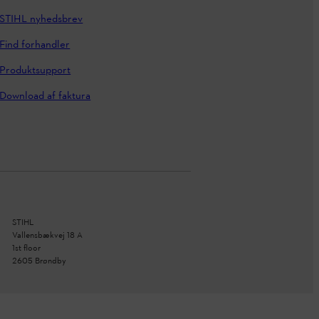
STIHL nyhedsbrev
Find forhandler
Produktsupport
Download af faktura
STIHL
Vallensbækvej 18 A
1st floor
2605 Brøndby