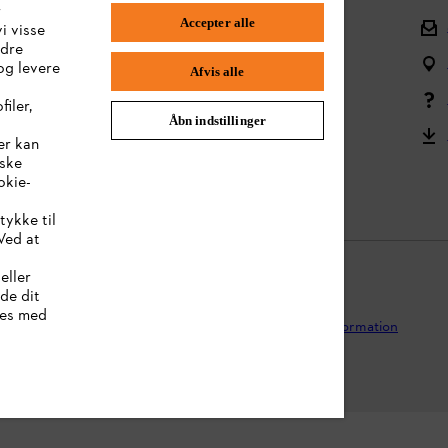
r
Accepter alle
Tilbage til midten
i visse
ndre
Spørgsmål om sortimentet
og levere
Afvis alle
Batterier og elektrisk udstyr
iler,
Åbn indstillinger
Brugervejledning
er kan
iske
Reklamationer og garanti
okie-
tykke til
Ved at
eller
lde dit
kies med
ivspolitik
Juridisk meddelelse
Cookies
Juridisk information