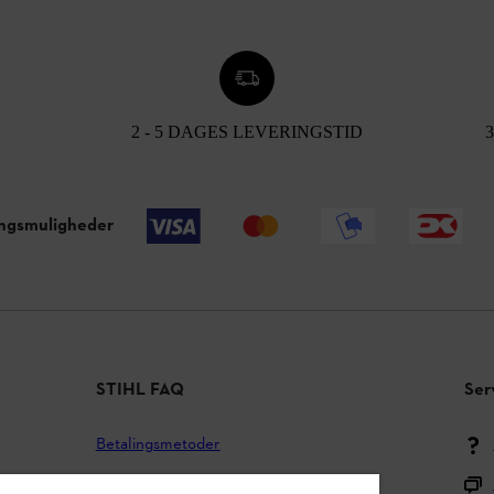
2 - 5 DAGES LEVERINGSTID
ingsmuligheder
STIHL FAQ
Ser
Betalingsmetoder
Forsendelse og levering