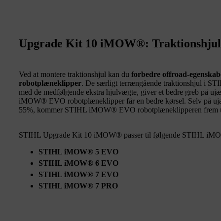
Upgrade Kit 10 iMOW®: Traktionshjul 
Ved at montere traktionshjul kan du
forbedre offroad-egensk
robotplæneklipper
. De særligt terrængående traktionshjul i
med de medfølgende ekstra hjulvægte, giver et bedre greb på ujæ
iMOW® EVO robotplæneklipper får en bedre kørsel. Selv på ujæ
55%, kommer STIHL iMOW® EVO robotplæneklipperen frem u
STIHL Upgrade Kit 10 iMOW® passer til følgende STIHL iMO
STIHL iMOW® 5 EVO
STIHL iMOW® 6 EVO
STIHL iMOW® 7 EVO
STIHL iMOW® 7 PRO