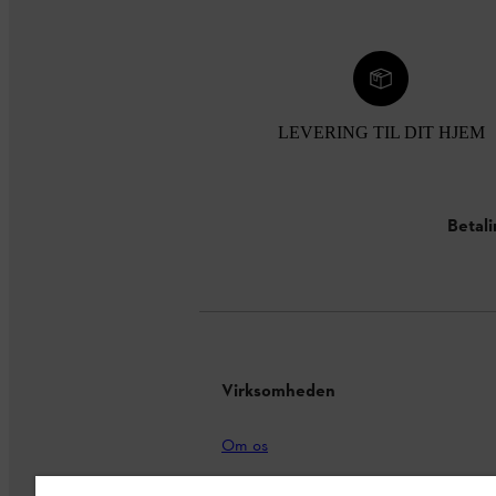
LEVERING TIL DIT HJEM
Betal
Virksomheden
Om os
STIHL Integrity Line