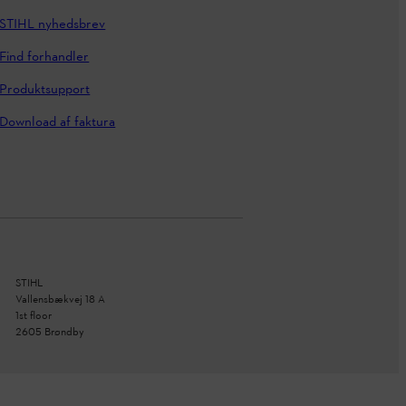
STIHL nyhedsbrev
Find forhandler
Produktsupport
Download af faktura
STIHL
Vallensbækvej 18 A
1st floor
2605 Brøndby