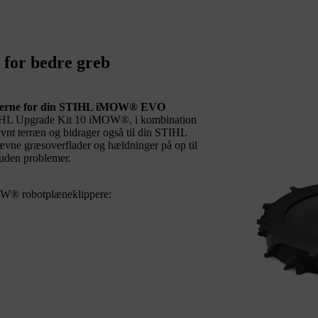
for bedre greb
aberne for din STIHL iMOW® EVO
 STIHL Upgrade Kit 10 iMOW®, i kombination
vnt terræn og bidrager også til din STIHL
vne græsoverflader og hældninger på op til
den problemer.
W® robotplæneklippere: