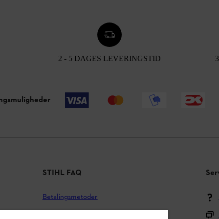
2 - 5 DAGES LEVERINGSTID
ingsmuligheder
STIHL FAQ
Ser
Betalingsmetoder
Forsendelse og levering