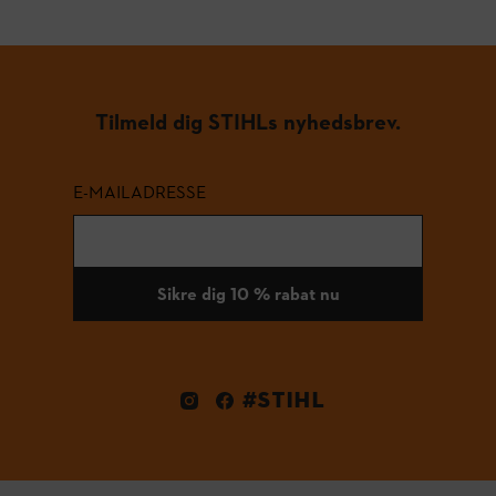
Tilmeld dig STIHLs nyhedsbrev.
E-MAILADRESSE
Sikre dig 10 % rabat nu
#STIHL