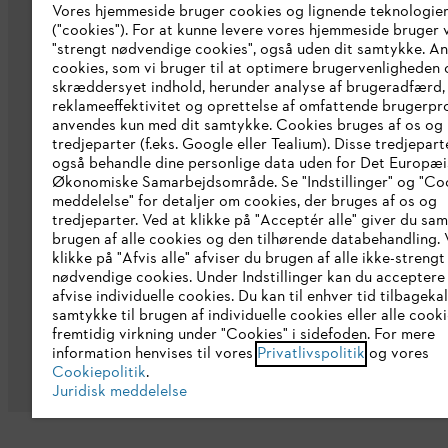
Vores hjemmeside bruger cookies og lignende teknologie
STIHL brand shop
("cookies"). For at kunne levere vores hjemmeside bruger v
"strengt nødvendige cookies", også uden dit samtykke. A
Erklæring om tilgængelighed
cookies, som vi bruger til at optimere brugervenligheden 
skræddersyet indhold, herunder analyse af brugeradfærd,
reklameeffektivitet og oprettelse af omfattende brugerprof
anvendes kun med dit samtykke. Cookies bruges af os og
tredjeparter (f.eks. Google eller Tealium). Disse tredjepart
også behandle dine personlige data uden for Det Europæ
Økonomiske Samarbejdsområde. Se "Indstillinger" og "Co
meddelelse" for detaljer om cookies, der bruges af os og
tredjeparter. Ved at klikke på "Acceptér alle" giver du sam
brugen af alle cookies og den tilhørende databehandling. 
klikke på "Afvis alle" afviser du brugen af alle ikke-strengt
nødvendige cookies. Under Indstillinger kan du acceptere 
afvise individuelle cookies. Du kan til enhver tid tilbageka
samtykke til brugen af individuelle cookies eller alle coo
Generelle vilkår og betingelser
Privatl
fremtidig virkning under "Cookies" i sidefoden. For mere
information henvises til vores
Privatlivspolitik
og vores
Cookiepolitik
.
Juridisk meddelelse