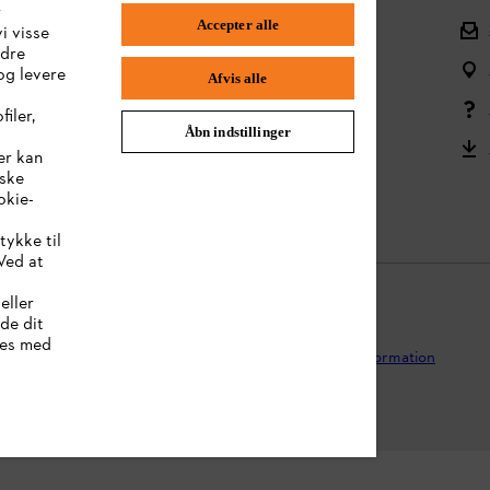
r
Accepter alle
Tilbage til midten
i visse
ndre
Spørgsmål om sortimentet
og levere
Afvis alle
Batterier og elektrisk udstyr
iler,
Åbn indstillinger
Brugervejledning
er kan
iske
Reklamationer og garanti
okie-
tykke til
Ved at
eller
lde dit
kies med
ivspolitik
Juridisk meddelelse
Cookies
Juridisk information