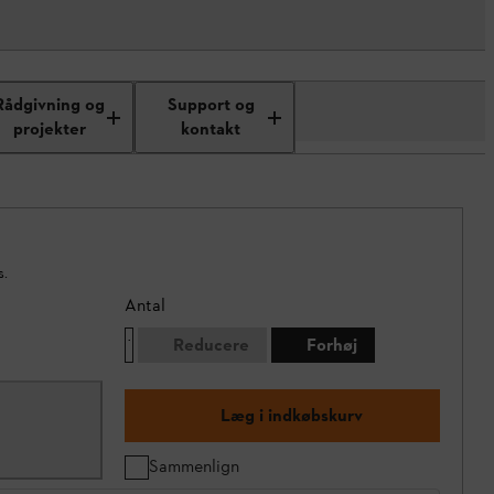
Rådgivning og
Support og
projekter
kontakt
s.
Antal
Reducere
Forhøj
Læg i indkøbskurv
Sammenlign