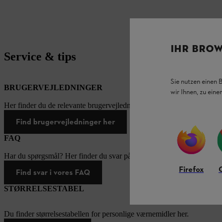
IHR BROW
Service & tips
Sie nutzen einen 
BRUGERVEJLEDNINGER
wir Ihnen, zu ein
Her finder du de relevante brugervejledninger til vores STIHL-produk
Find brugervejledninger her
FAQ
Har du spørgsmål? Her finder du svar på de oftest stillede spørgsmål.
Firefox
Find svar i vores FAQ
STØRRELSESTABEL
Du finder størrelsestabellen for personlige værnemidler her.