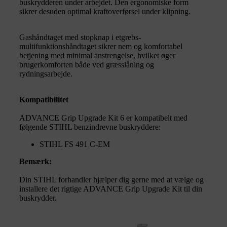
buskrydderen under arbejdet. Den ergonomiske form
sikrer desuden optimal kraftoverførsel under klipning.
Gashåndtaget med stopknap i etgrebs-
multifunktionshåndtaget sikrer nem og komfortabel
betjening med minimal anstrengelse, hvilket øger
brugerkomforten både ved græsslåning og
rydningsarbejde.
Kompatibilitet
ADVANCE Grip Upgrade Kit 6 er kompatibelt med
følgende STIHL benzindrevne buskryddere:
STIHL FS 491 C-EM
Bemærk:
Din STIHL forhandler hjælper dig gerne med at vælge og
installere det rigtige ADVANCE Grip Upgrade Kit til din
buskrydder.