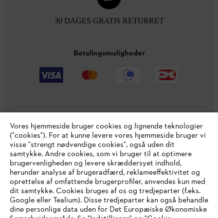
30 DAGES GRATIS RETURRET
Betalingsmuligheder
Vores hjemmeside bruger cookies og lignende teknologier
Virksomheden
("cookies"). For at kunne levere vores hjemmeside bruger vi
visse "strengt nødvendige cookies", også uden dit
samtykke. Andre cookies, som vi bruger til at optimere
brugervenligheden og levere skræddersyet indhold,
STIHL FAQ
herunder analyse af brugeradfærd, reklameeffektivitet og
oprettelse af omfattende brugerprofiler, anvendes kun med
dit samtykke. Cookies bruges af os og tredjeparter (f.eks.
Google eller Tealium). Disse tredjeparter kan også behandle
dine personlige data uden for Det Europæiske Økonomiske
Service