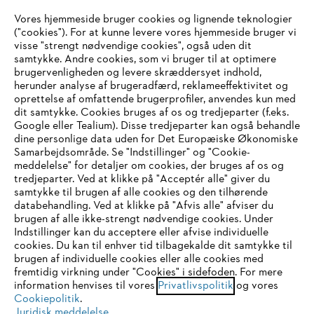
Vores hjemmeside bruger cookies og lignende teknologier
Virksomheden
("cookies"). For at kunne levere vores hjemmeside bruger vi
visse "strengt nødvendige cookies", også uden dit
samtykke. Andre cookies, som vi bruger til at optimere
brugervenligheden og levere skræddersyet indhold,
STIHL FAQ
herunder analyse af brugeradfærd, reklameeffektivitet og
oprettelse af omfattende brugerprofiler, anvendes kun med
dit samtykke. Cookies bruges af os og tredjeparter (f.eks.
Google eller Tealium). Disse tredjeparter kan også behandle
dine personlige data uden for Det Europæiske Økonomiske
Service
Samarbejdsområde. Se "Indstillinger" og "Cookie-
meddelelse" for detaljer om cookies, der bruges af os og
IHR BROWSER WIRD NICHT
tredjeparter. Ved at klikke på "Acceptér alle" giver du
samtykke til brugen af alle cookies og den tilhørende
UNTERSTÜTZT
databehandling. Ved at klikke på "Afvis alle" afviser du
brugen af alle ikke-strengt nødvendige cookies. Under
Generelle vilkår og betingelser
Privatlivspolitik
Indstillinger kan du acceptere eller afvise individuelle
Sie nutzen einen Browser, den wir noch nicht unterstützen. Für
cookies. Du kan til enhver tid tilbagekalde dit samtykke til
Juridisk meddelelse
Cookies
eine optimale Nutzung unserer Seite empfehlen wir Ihnen, zu
brugen af individuelle cookies eller alle cookies med
fremtidig virkning under "Cookies" i sidefoden. For mere
einem der folgenden Browser zu wechseln:
information henvises til vores
Privatlivspolitik
og vores
Juridisk information
Cookiepolitik
.
Juridisk meddelelse