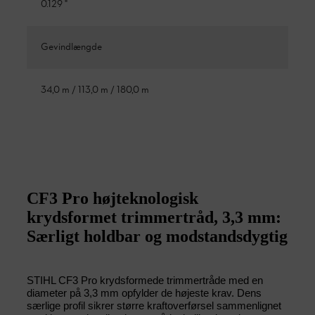
0.129 "
Gevindlængde
34,0 m / 113,0 m / 180,0 m
CF3 Pro højteknologisk
krydsformet trimmertråd, 3,3 mm:
Særligt holdbar og modstandsdygtig
STIHL CF3 Pro krydsformede trimmertråde med en
diameter på 3,3 mm opfylder de højeste krav. Dens
særlige profil sikrer større kraftoverførsel sammenlignet