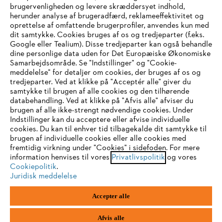
brugervenligheden og levere skræddersyet indhold,
STIHL FAQ
herunder analyse af brugeradfærd, reklameeffektivitet og
oprettelse af omfattende brugerprofiler, anvendes kun med
dit samtykke. Cookies bruges af os og tredjeparter (f.eks.
Google eller Tealium). Disse tredjeparter kan også behandle
dine personlige data uden for Det Europæiske Økonomiske
Service
Samarbejdsområde. Se "Indstillinger" og "Cookie-
meddelelse" for detaljer om cookies, der bruges af os og
IHR BROWSER WIRD NICHT
tredjeparter. Ved at klikke på "Acceptér alle" giver du
samtykke til brugen af alle cookies og den tilhørende
UNTERSTÜTZT
databehandling. Ved at klikke på "Afvis alle" afviser du
brugen af alle ikke-strengt nødvendige cookies. Under
Generelle vilkår og betingelser
Privatlivspolitik
Indstillinger kan du acceptere eller afvise individuelle
Sie nutzen einen Browser, den wir noch nicht unterstützen. Für
cookies. Du kan til enhver tid tilbagekalde dit samtykke til
Juridisk meddelelse
Cookies
eine optimale Nutzung unserer Seite empfehlen wir Ihnen, zu
brugen af individuelle cookies eller alle cookies med
fremtidig virkning under "Cookies" i sidefoden. For mere
einem der folgenden Browser zu wechseln:
information henvises til vores
Privatlivspolitik
og vores
Juridisk information
Cookiepolitik
.
Juridisk meddelelse
Firefox
Chrome
STIHL
Accepter alle
Vallensbækvej 18 A
1st floor
Safari
Edge
2605 Brøndby
Afvis alle