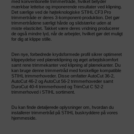
med konventionelle trimmertråde, hvilket betyder
mærkbar lettelse og imponerende resultater ved klipning.
Det særlige ved de højteknologiske STIHL CF3 Pro
trimmertråde er deres 3-komponent-produktion. Det gør
trimmertrådene særligt hårde og slidstærke uden at
miste elasticitet. Takket være deres vridning producerer
de også mindre lyd, når de arbejder, hvilket gør det muligt
for dig at klippe stille.
Den nye, forbedrede krydsformede profil sikrer optimeret
klippeydelse ved plæneklipning og øget arbejdskomfort
samt rene trimmekanter ved klipning af plænekanter. Du
kan bruge denne trimmertråd med forskellige kompatible
STIHL trimmerhoveder. Disse omfatter AutoCut 36-2,
AutoCut 46-2 og AutoCut 56-2 trimmerhoveder samt
DuroCut 40-4 trimmerhoved og TrimCut C 52-2
trimmerhoved i STIHL sortiment.
Du kan finde detaljerede oplysninger om, hvordan du
installerer trimmertråd på STIHL buskryddere på vores
hjemmeside.