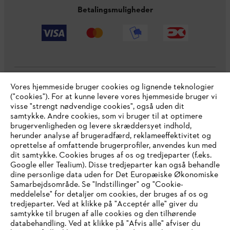
Betalingsmuligheder
Vores hjemmeside bruger cookies og lignende teknologier
Virksomheden
("cookies"). For at kunne levere vores hjemmeside bruger vi
visse "strengt nødvendige cookies", også uden dit
samtykke. Andre cookies, som vi bruger til at optimere
brugervenligheden og levere skræddersyet indhold,
STIHL FAQ
herunder analyse af brugeradfærd, reklameeffektivitet og
oprettelse af omfattende brugerprofiler, anvendes kun med
dit samtykke. Cookies bruges af os og tredjeparter (f.eks.
Google eller Tealium). Disse tredjeparter kan også behandle
dine personlige data uden for Det Europæiske Økonomiske
Service
Samarbejdsområde. Se "Indstillinger" og "Cookie-
meddelelse" for detaljer om cookies, der bruges af os og
IHR BROWSER WIRD NICHT
tredjeparter. Ved at klikke på "Acceptér alle" giver du
samtykke til brugen af alle cookies og den tilhørende
UNTERSTÜTZT
databehandling. Ved at klikke på "Afvis alle" afviser du