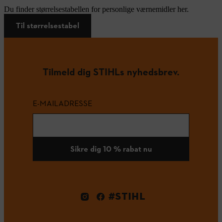
Du finder størrelsestabellen for personlige værnemidler her.
Til størrelsestabel
Tilmeld dig STIHLs nyhedsbrev.
E-MAILADRESSE
Sikre dig 10 % rabat nu
#STIHL