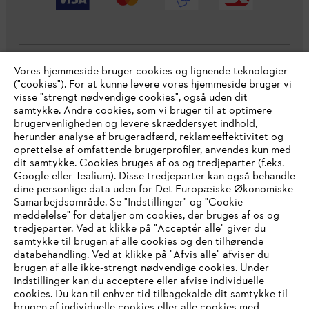
Vores hjemmeside bruger cookies og lignende teknologier
Virksomheden
("cookies"). For at kunne levere vores hjemmeside bruger vi
visse "strengt nødvendige cookies", også uden dit
samtykke. Andre cookies, som vi bruger til at optimere
brugervenligheden og levere skræddersyet indhold,
STIHL FAQ
herunder analyse af brugeradfærd, reklameeffektivitet og
oprettelse af omfattende brugerprofiler, anvendes kun med
dit samtykke. Cookies bruges af os og tredjeparter (f.eks.
Google eller Tealium). Disse tredjeparter kan også behandle
dine personlige data uden for Det Europæiske Økonomiske
Service
Samarbejdsområde. Se "Indstillinger" og "Cookie-
meddelelse" for detaljer om cookies, der bruges af os og
IHR BROWSER WIRD NICHT
tredjeparter. Ved at klikke på "Acceptér alle" giver du
samtykke til brugen af alle cookies og den tilhørende
UNTERSTÜTZT
databehandling. Ved at klikke på "Afvis alle" afviser du
brugen af alle ikke-strengt nødvendige cookies. Under
Generelle vilkår og betingelser
Privatlivspolitik
Indstillinger kan du acceptere eller afvise individuelle
Sie nutzen einen Browser, den wir noch nicht unterstützen. Für
cookies. Du kan til enhver tid tilbagekalde dit samtykke til
Juridisk meddelelse
Cookies
eine optimale Nutzung unserer Seite empfehlen wir Ihnen, zu
brugen af individuelle cookies eller alle cookies med