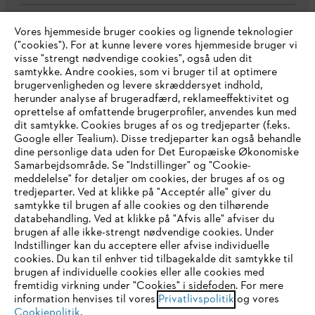
Vores hjemmeside bruger cookies og lignende teknologier
Virksomheden
("cookies"). For at kunne levere vores hjemmeside bruger vi
visse "strengt nødvendige cookies", også uden dit
samtykke. Andre cookies, som vi bruger til at optimere
brugervenligheden og levere skræddersyet indhold,
STIHL FAQ
herunder analyse af brugeradfærd, reklameeffektivitet og
oprettelse af omfattende brugerprofiler, anvendes kun med
dit samtykke. Cookies bruges af os og tredjeparter (f.eks.
Google eller Tealium). Disse tredjeparter kan også behandle
dine personlige data uden for Det Europæiske Økonomiske
Service
Samarbejdsområde. Se "Indstillinger" og "Cookie-
meddelelse" for detaljer om cookies, der bruges af os og
IHR BROWSER WIRD NICHT
tredjeparter. Ved at klikke på "Acceptér alle" giver du
samtykke til brugen af alle cookies og den tilhørende
UNTERSTÜTZT
databehandling. Ved at klikke på "Afvis alle" afviser du
brugen af alle ikke-strengt nødvendige cookies. Under
Generelle vilkår og betingelser
Privatlivspolitik
Indstillinger kan du acceptere eller afvise individuelle
Sie nutzen einen Browser, den wir noch nicht unterstützen. Für
cookies. Du kan til enhver tid tilbagekalde dit samtykke til
Juridisk meddelelse
Cookies
eine optimale Nutzung unserer Seite empfehlen wir Ihnen, zu
brugen af individuelle cookies eller alle cookies med
fremtidig virkning under "Cookies" i sidefoden. For mere
einem der folgenden Browser zu wechseln:
information henvises til vores
Privatlivspolitik
og vores
Juridisk information
Cookiepolitik
.