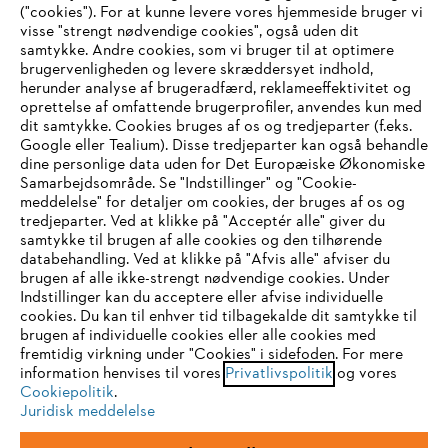
("cookies"). For at kunne levere vores hjemmeside bruger vi
visse "strengt nødvendige cookies", også uden dit
samtykke. Andre cookies, som vi bruger til at optimere
brugervenligheden og levere skræddersyet indhold,
STIHL FAQ
herunder analyse af brugeradfærd, reklameeffektivitet og
oprettelse af omfattende brugerprofiler, anvendes kun med
dit samtykke. Cookies bruges af os og tredjeparter (f.eks.
Google eller Tealium). Disse tredjeparter kan også behandle
dine personlige data uden for Det Europæiske Økonomiske
Service
Samarbejdsområde. Se "Indstillinger" og "Cookie-
meddelelse" for detaljer om cookies, der bruges af os og
IHR BROWSER WIRD NICHT
tredjeparter. Ved at klikke på "Acceptér alle" giver du
samtykke til brugen af alle cookies og den tilhørende
UNTERSTÜTZT
databehandling. Ved at klikke på "Afvis alle" afviser du
brugen af alle ikke-strengt nødvendige cookies. Under
Generelle vilkår og betingelser
Privatlivspolitik
Indstillinger kan du acceptere eller afvise individuelle
Sie nutzen einen Browser, den wir noch nicht unterstützen. Für
cookies. Du kan til enhver tid tilbagekalde dit samtykke til
Juridisk meddelelse
Cookies
eine optimale Nutzung unserer Seite empfehlen wir Ihnen, zu
brugen af individuelle cookies eller alle cookies med
fremtidig virkning under "Cookies" i sidefoden. For mere
einem der folgenden Browser zu wechseln:
information henvises til vores
Privatlivspolitik
og vores
Juridisk information
Cookiepolitik
.
Juridisk meddelelse
Firefox
Chrome
STIHL