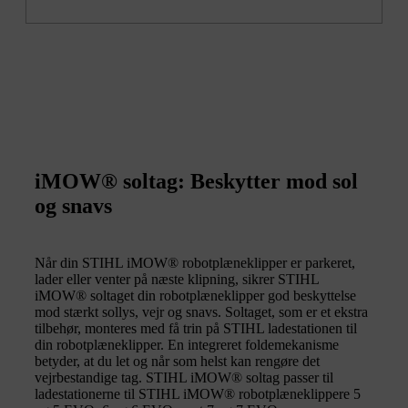
iMOW® soltag: Beskytter mod sol
og snavs
Når din STIHL iMOW® robotplæneklipper er parkeret,
lader eller venter på næste klipning, sikrer STIHL
iMOW® soltaget din robotplæneklipper god beskyttelse
mod stærkt sollys, vejr og snavs. Soltaget, som er et ekstra
tilbehør, monteres med få trin på STIHL ladestationen til
din robotplæneklipper. En integreret foldemekanisme
betyder, at du let og når som helst kan rengøre det
vejrbestandige tag. STIHL iMOW® soltag passer til
ladestationerne til STIHL iMOW® robotplæneklippere 5