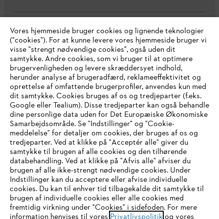
Vores hjemmeside bruger cookies og lignende teknologier
Virksomheden
("cookies"). For at kunne levere vores hjemmeside bruger vi
visse "strengt nødvendige cookies", også uden dit
samtykke. Andre cookies, som vi bruger til at optimere
brugervenligheden og levere skræddersyet indhold,
STIHL FAQ
herunder analyse af brugeradfærd, reklameeffektivitet og
oprettelse af omfattende brugerprofiler, anvendes kun med
dit samtykke. Cookies bruges af os og tredjeparter (f.eks.
Google eller Tealium). Disse tredjeparter kan også behandle
dine personlige data uden for Det Europæiske Økonomiske
Service
Samarbejdsområde. Se "Indstillinger" og "Cookie-
meddelelse" for detaljer om cookies, der bruges af os og
IHR BROWSER WIRD NICHT
tredjeparter. Ved at klikke på "Acceptér alle" giver du
samtykke til brugen af alle cookies og den tilhørende
UNTERSTÜTZT
databehandling. Ved at klikke på "Afvis alle" afviser du
brugen af alle ikke-strengt nødvendige cookies. Under
Generelle vilkår og betingelser
Privatlivspolitik
Indstillinger kan du acceptere eller afvise individuelle
Sie nutzen einen Browser, den wir noch nicht unterstützen. Für
cookies. Du kan til enhver tid tilbagekalde dit samtykke til
Juridisk meddelelse
Cookies
eine optimale Nutzung unserer Seite empfehlen wir Ihnen, zu
brugen af individuelle cookies eller alle cookies med
fremtidig virkning under "Cookies" i sidefoden. For mere
einem der folgenden Browser zu wechseln:
information henvises til vores
Privatlivspolitik
og vores
Juridisk information