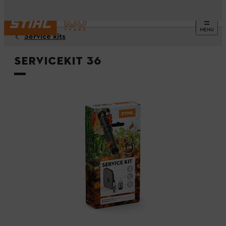
MENU
Service kits
Servicekit 36