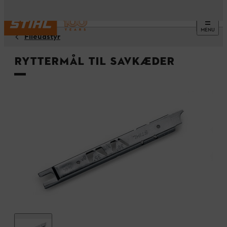
MENU
Fileudstyr
Ryttermål til savkæder