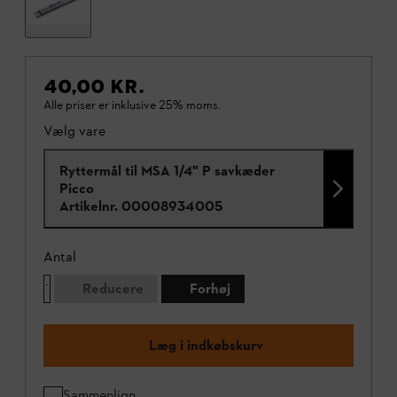
40,00 KR.
Alle priser er inklusive 25% moms.
Vælg vare
Ryttermål til MSA 1/4" P savkæder
Picco
Artikelnr.
00008934005
Antal
Reducere
Forhøj
Læg i indkøbskurv
Sammenlign