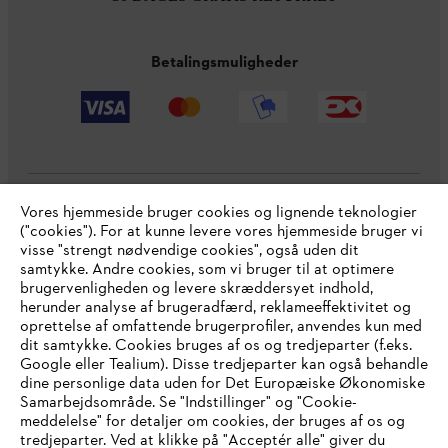
Betalingsmuligheder
Vores hjemmeside bruger cookies og lignende teknologier
Virksomheden
("cookies"). For at kunne levere vores hjemmeside bruger vi
visse "strengt nødvendige cookies", også uden dit
samtykke. Andre cookies, som vi bruger til at optimere
brugervenligheden og levere skræddersyet indhold,
STIHL FAQ
herunder analyse af brugeradfærd, reklameeffektivitet og
oprettelse af omfattende brugerprofiler, anvendes kun med
dit samtykke. Cookies bruges af os og tredjeparter (f.eks.
Google eller Tealium). Disse tredjeparter kan også behandle
dine personlige data uden for Det Europæiske Økonomiske
Service
Samarbejdsområde. Se "Indstillinger" og "Cookie-
meddelelse" for detaljer om cookies, der bruges af os og
IHR BROWSER WIRD NICHT
tredjeparter. Ved at klikke på "Acceptér alle" giver du