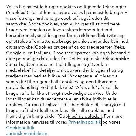
Vores hjemmeside bruger cookies og lignende teknologier
Virksomheden
("cookies"). For at kunne levere vores hjemmeside bruger vi
visse "strengt nødvendige cookies", også uden dit
samtykke. Andre cookies, som vi bruger til at optimere
brugervenligheden og levere skræddersyet indhold,
STIHL FAQ
herunder analyse af brugeradfærd, reklameeffektivitet og
oprettelse af omfattende brugerprofiler, anvendes kun med
dit samtykke. Cookies bruges af os og tredjeparter (f.eks.
Google eller Tealium). Disse tredjeparter kan også behandle
dine personlige data uden for Det Europæiske Økonomiske
Service
Samarbejdsområde. Se "Indstillinger" og "Cookie-
meddelelse" for detaljer om cookies, der bruges af os og
IHR BROWSER WIRD NICHT
tredjeparter. Ved at klikke på "Acceptér alle" giver du
samtykke til brugen af alle cookies og den tilhørende
UNTERSTÜTZT
databehandling. Ved at klikke på "Afvis alle" afviser du
brugen af alle ikke-strengt nødvendige cookies. Under
Generelle vilkår og betingelser
Privatlivspolitik
Indstillinger kan du acceptere eller afvise individuelle
Sie nutzen einen Browser, den wir noch nicht unterstützen. Für
cookies. Du kan til enhver tid tilbagekalde dit samtykke til
Juridisk meddelelse
Cookies
eine optimale Nutzung unserer Seite empfehlen wir Ihnen, zu
brugen af individuelle cookies eller alle cookies med
fremtidig virkning under "Cookies" i sidefoden. For mere
einem der folgenden Browser zu wechseln:
information henvises til vores
Privatlivspolitik
og vores
Juridisk information
Cookiepolitik
.
Juridisk meddelelse