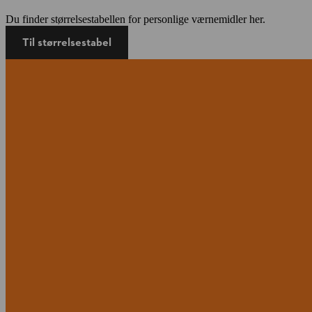
Du finder størrelsestabellen for personlige værnemidler her.
Til størrelsestabel