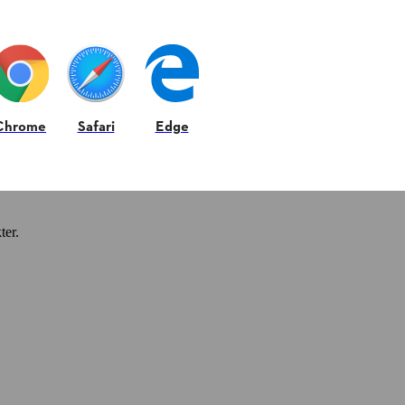
Chrome
Safari
Edge
ter.