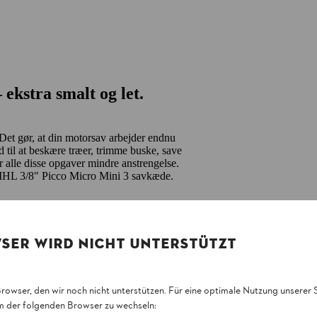
ekstra smalt og let.
 Det gør, at din motorsav arbejder endnu
 til at beskære træer, trimme buske, save
alle disse opgaver mindre anstrengelse.
TIHL 3/8" Picco Micro Mini 3 savkæde.
SER WIRD NICHT UNTERSTÜTZT
Browser, den wir noch nicht unterstützen. Für eine optimale Nutzung unserer
em der folgenden Browser zu wechseln: