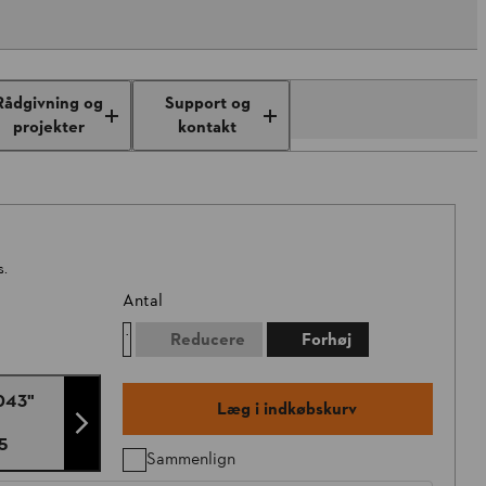
Rådgivning og
Support og
projekter
kontakt
s.
Antal
Reducere
Forhøj
.043"
Læg i indkøbskurv
5
Sammenlign