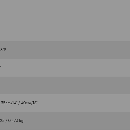
8"P
"
 35cm/14" / 40cm/16"
425 / 0.473 kg