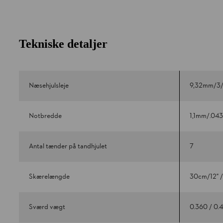
Tekniske detaljer
Næsehjulsleje
9,32mm/3/
Notbredde
1,1mm/.043
Antal tænder på tandhjulet
7
Skærelængde
30cm/12" /
Sværd vægt
0.360 / 0.