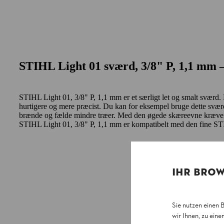
STIHL Light 01 sværd, 3/8" P, 1,1 mm – 
STIHL Light 01, 3/8" P, 1,1 mm er et særligt let og smalt sværd.
hurtigere og mere præcist. Du kan for eksempel bruge dette sværd
brænde og fælde mindre træer. Med den øgede skæreevne kræver 
STIHL Light 01, 3/8" P, 1,1 mm er kompatibelt med den fine S
IHR BROW
Sie nutzen einen 
wir Ihnen, zu ein