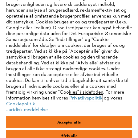
brugervenligheden og levere skræddersyet indhold,
STIHL FAQ
herunder analyse af brugeradfærd, reklameeffektivitet og
oprettelse af omfattende brugerprofiler, anvendes kun med
dit samtykke. Cookies bruges af os og tredjeparter (f.eks.
Google eller Tealium). Disse tredjeparter kan også behandle
dine personlige data uden for Det Europæiske Økonomiske
Service
Samarbejdsområde. Se "Indstillinger" og "Cookie-
meddelelse" for detaljer om cookies, der bruges af os og
IHR BROWSER WIRD NICHT
tredjeparter. Ved at klikke på "Acceptér alle" giver du
samtykke til brugen af alle cookies og den tilhørende
UNTERSTÜTZT
databehandling. Ved at klikke på "Afvis alle" afviser du
brugen af alle ikke-strengt nødvendige cookies. Under
Generelle vilkår og betingelser
Privatlivspolitik
Indstillinger kan du acceptere eller afvise individuelle
Sie nutzen einen Browser, den wir noch nicht unterstützen. Für
cookies. Du kan til enhver tid tilbagekalde dit samtykke til
Juridisk meddelelse
Cookies
eine optimale Nutzung unserer Seite empfehlen wir Ihnen, zu
brugen af individuelle cookies eller alle cookies med
fremtidig virkning under "Cookies" i sidefoden. For mere
einem der folgenden Browser zu wechseln:
information henvises til vores
Privatlivspolitik
og vores
Juridisk information
Cookiepolitik
.
Juridisk meddelelse
Firefox
Chrome
STIHL
Accepter alle
Vallensbækvej 18 A
1st floor
Safari
Edge
2605 Brøndby
Afvis alle