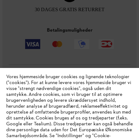
30 DAGES GRATIS RETURRET
Betalingsmuligheder
Vores hjemmeside bruger cookies og lignende teknologier
Virksomheden
("cookies"). For at kunne levere vores hjemmeside bruger vi
visse "strengt nødvendige cookies", også uden dit
samtykke. Andre cookies, som vi bruger til at optimere
brugervenligheden og levere skræddersyet indhold,
STIHL FAQ
herunder analyse af brugeradfærd, reklameeffektivitet og
oprettelse af omfattende brugerprofiler, anvendes kun med
dit samtykke. Cookies bruges af os og tredjeparter (f.eks.
Google eller Tealium). Disse tredjeparter kan også behandle
dine personlige data uden for Det Europæiske Økonomiske
Service
Samarbejdsområde. Se "Indstillinger" og "Cookie-