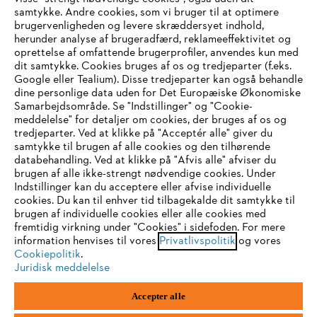
samtykke. Andre cookies, som vi bruger til at optimere
brugervenligheden og levere skræddersyet indhold,
STIHL FAQ
herunder analyse af brugeradfærd, reklameeffektivitet og
oprettelse af omfattende brugerprofiler, anvendes kun med
dit samtykke. Cookies bruges af os og tredjeparter (f.eks.
Google eller Tealium). Disse tredjeparter kan også behandle
dine personlige data uden for Det Europæiske Økonomiske
Service
Samarbejdsområde. Se "Indstillinger" og "Cookie-
meddelelse" for detaljer om cookies, der bruges af os og
IHR BROWSER WIRD NICHT
tredjeparter. Ved at klikke på "Acceptér alle" giver du
samtykke til brugen af alle cookies og den tilhørende
UNTERSTÜTZT
databehandling. Ved at klikke på "Afvis alle" afviser du
brugen af alle ikke-strengt nødvendige cookies. Under
Generelle vilkår og betingelser
Privatlivspolitik
Indstillinger kan du acceptere eller afvise individuelle
Sie nutzen einen Browser, den wir noch nicht unterstützen. Für
cookies. Du kan til enhver tid tilbagekalde dit samtykke til
Juridisk meddelelse
Cookies
eine optimale Nutzung unserer Seite empfehlen wir Ihnen, zu
brugen af individuelle cookies eller alle cookies med
fremtidig virkning under "Cookies" i sidefoden. For mere
einem der folgenden Browser zu wechseln:
information henvises til vores
Privatlivspolitik
og vores
Juridisk information
Cookiepolitik
.
Juridisk meddelelse
Firefox
Chrome
STIHL
Accepter alle
Vallensbækvej 18 A
1st floor