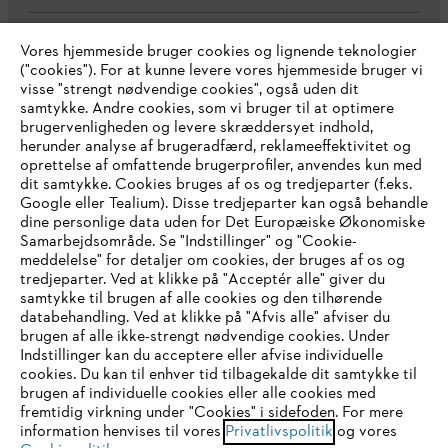
Vores hjemmeside bruger cookies og lignende teknologier
Virksomheden
("cookies"). For at kunne levere vores hjemmeside bruger vi
visse "strengt nødvendige cookies", også uden dit
samtykke. Andre cookies, som vi bruger til at optimere
brugervenligheden og levere skræddersyet indhold,
STIHL FAQ
herunder analyse af brugeradfærd, reklameeffektivitet og
oprettelse af omfattende brugerprofiler, anvendes kun med
dit samtykke. Cookies bruges af os og tredjeparter (f.eks.
Google eller Tealium). Disse tredjeparter kan også behandle
dine personlige data uden for Det Europæiske Økonomiske
Service
Samarbejdsområde. Se "Indstillinger" og "Cookie-
meddelelse" for detaljer om cookies, der bruges af os og
IHR BROWSER WIRD NICHT
tredjeparter. Ved at klikke på "Acceptér alle" giver du
samtykke til brugen af alle cookies og den tilhørende
UNTERSTÜTZT
databehandling. Ved at klikke på "Afvis alle" afviser du
brugen af alle ikke-strengt nødvendige cookies. Under
Generelle vilkår og betingelser
Privatlivspolitik
Indstillinger kan du acceptere eller afvise individuelle
Sie nutzen einen Browser, den wir noch nicht unterstützen. Für
cookies. Du kan til enhver tid tilbagekalde dit samtykke til
Juridisk meddelelse
Cookies
eine optimale Nutzung unserer Seite empfehlen wir Ihnen, zu
brugen af individuelle cookies eller alle cookies med
fremtidig virkning under "Cookies" i sidefoden. For mere
einem der folgenden Browser zu wechseln:
information henvises til vores
Privatlivspolitik
og vores
Juridisk information