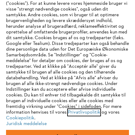
("cookies"). For at kunne levere vores hjemmeside bruger vi
visse "strengt nødvendige cookies", også uden dit
samtykke. Andre cookies, som vi bruger til at optimere
brugervenligheden og levere skræddersyet indhold,
STIHL FAQ
herunder analyse af brugeradfærd, reklameeffektivitet og
oprettelse af omfattende brugerprofiler, anvendes kun med
dit samtykke. Cookies bruges af os og tredjeparter (f.eks.
Google eller Tealium). Disse tredjeparter kan også behandle
dine personlige data uden for Det Europæiske Økonomiske
Service
Samarbejdsområde. Se "Indstillinger" og "Cookie-
meddelelse" for detaljer om cookies, der bruges af os og
IHR BROWSER WIRD NICHT
tredjeparter. Ved at klikke på "Acceptér alle" giver du
samtykke til brugen af alle cookies og den tilhørende
UNTERSTÜTZT
databehandling. Ved at klikke på "Afvis alle" afviser du
brugen af alle ikke-strengt nødvendige cookies. Under
Generelle vilkår og betingelser
Privatlivspolitik
Indstillinger kan du acceptere eller afvise individuelle
Sie nutzen einen Browser, den wir noch nicht unterstützen. Für
cookies. Du kan til enhver tid tilbagekalde dit samtykke til
Juridisk meddelelse
Cookies
eine optimale Nutzung unserer Seite empfehlen wir Ihnen, zu
brugen af individuelle cookies eller alle cookies med
fremtidig virkning under "Cookies" i sidefoden. For mere
einem der folgenden Browser zu wechseln:
information henvises til vores
Privatlivspolitik
og vores
Juridisk information
Cookiepolitik
.
Juridisk meddelelse
Firefox
Chrome
STIHL