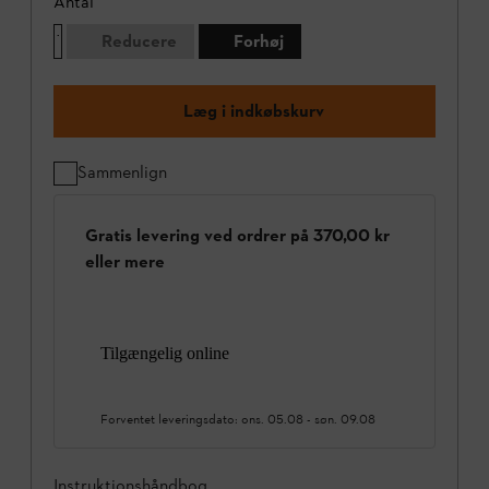
Antal
Reducere
Forhøj
Læg i indkøbskurv
Sammenlign
Gratis levering ved ordrer på 370,00 kr
eller mere
Tilgængelig online
Forventet leveringsdato:
ons. 05.08
-
søn. 09.08
Instruktionshåndbog